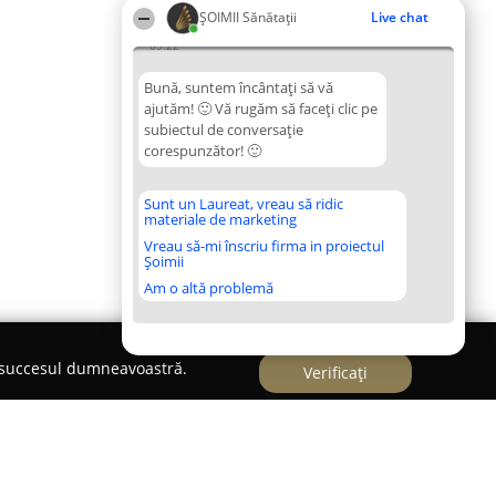
ŞOIMII Sănătații
Live chat
03:22
Bună, suntem încântați să vă
ajutăm! 🙂 Vă rugăm să faceți clic pe
subiectul de conversație
corespunzător! 🙂
Sunt un Laureat, vreau să ridic
materiale de marketing
Vreau să-mi înscriu firma in proiectul
Șoimii
Am o altă problemă
e succesul dumneavoastră.
Verificați