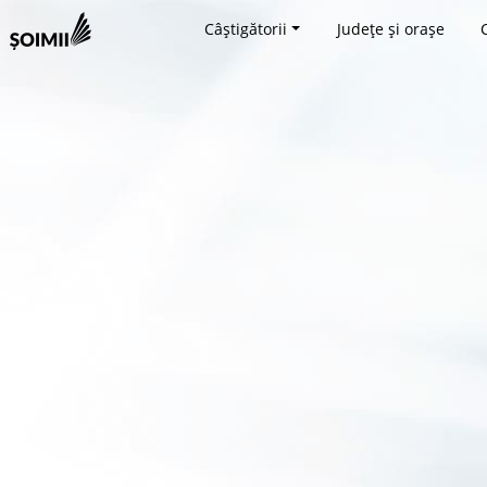
Câștigătorii
Județe și orașe