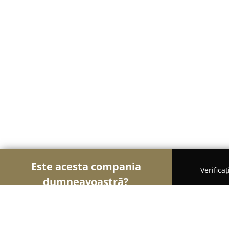
Este acesta compania
Verifica
dumneavoastră?
Şoimii Sănătații
Psihologi, Nutriționiști, Stomatol