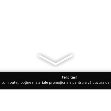
Felicitări!
ți cum puteți obține materiale promoționale pentru a vă bucura d
ogi - Târgu Jiu
dr. Iulia Andrada