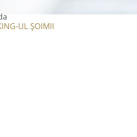
da
ING-UL ȘOIMII