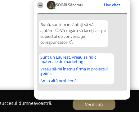
ŞOIMII Sănătații
Live chat
03:51
Bună, suntem încântați să vă
ajutăm! 🙂 Vă rugăm să faceți clic pe
subiectul de conversație
corespunzător! 🙂
Sunt un Laureat, vreau să ridic
materiale de marketing
Vreau să-mi înscriu firma in proiectul
Șoimii
Am o altă problemă
e succesul dumneavoastră.
Verificați