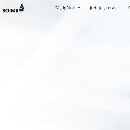
Câștigătorii
Județe și orașe