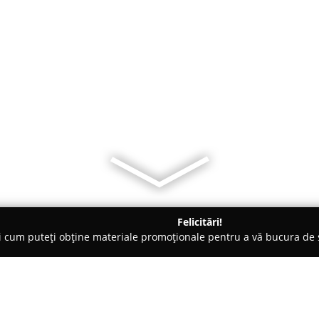
Felicitări!
ți cum puteți obține materiale promoționale pentru a vă bucura d
logi - Beiuş
Pro Dental