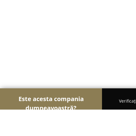
Este acesta compania
Verifica
dumneavoastră?
Şoimii Sănătații
Psihologi, Nutriționiști, Stomato