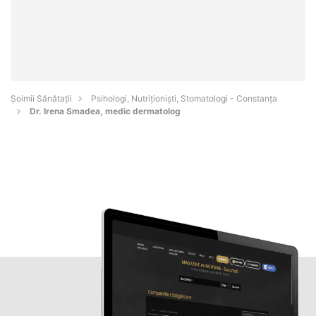
Şoimii Sănătații
Psihologi, Nutriționiști, Stomatologi - Constanţa
Dr. Irena Smadea, medic dermatolog