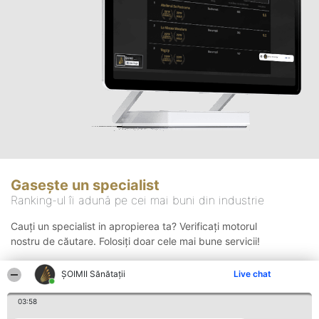
Gasește un specialist
Ranking-ul îi adună pe cei mai buni din industrie
Cauți un specialist in apropierea ta? Verificați motorul
nostru de căutare. Folosiți doar cele mai bune servicii!
ŞOIMII Sănătații
Live chat
Căutare
03:58