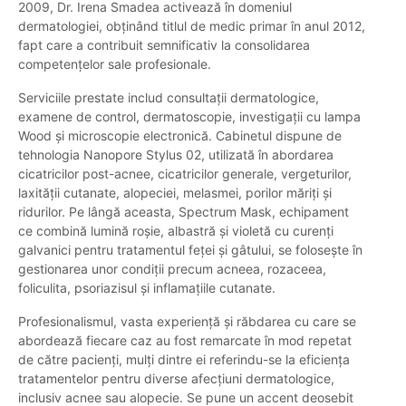
2009, Dr. Irena Smadea activează în domeniul
dermatologiei, obținând titlul de medic primar în anul 2012,
fapt care a contribuit semnificativ la consolidarea
competențelor sale profesionale.
Serviciile prestate includ consultații dermatologice,
examene de control, dermatoscopie, investigații cu lampa
Wood și microscopie electronică. Cabinetul dispune de
tehnologia Nanopore Stylus 02, utilizată în abordarea
cicatricilor post-acnee, cicatricilor generale, vergeturilor,
laxității cutanate, alopeciei, melasmei, porilor măriți și
ridurilor. Pe lângă aceasta, Spectrum Mask, echipament
ce combină lumină roșie, albastră și violetă cu curenți
galvanici pentru tratamentul feței și gâtului, se folosește în
gestionarea unor condiții precum acneea, rozaceea,
foliculita, psoriazisul și inflamațiile cutanate.
Profesionalismul, vasta experiență și răbdarea cu care se
abordează fiecare caz au fost remarcate în mod repetat
de către pacienți, mulți dintre ei referindu-se la eficiența
tratamentelor pentru diverse afecțiuni dermatologice,
inclusiv acnee sau alopecie. Se pune un accent deosebit