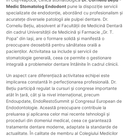
Medic Stomatolog Endodont
pune la dispoziție servicii
specializate de endodonție, abordând cu profesionalism și
acuratețe diversele patologii ale pulpei dentare. Dr.
Corneliu Bețiu, absolvent al Facultății de Medicină Dentară
din cadrul Universității de Medicină și Farmacie „Gr. T.
Popa” din Iași, are o formare solidă și manifestă o
preocupare deosebită pentru sănătatea orală a
pacienților. Activitatea sa include și servicii de
stomatologie generală, ceea ce permite o gestionare
integrală a problemelor dentare întâlnite în cadrul clinicii.
Un aspect care diferențiază activitatea echipei este
implicarea constantă în perfecționarea profesională. Dr.
Bețiu participă regulat la cursuri și congrese importante
atât în țară, cât și la nivel internațional, precum
Endoupdate, EndoRestoSummit și Congresul European de
Endodontologie. Această preocupare contribuie la
preluarea și aplicarea celor mai recente tehnologii și
proceduri din domeniul medical, ceea ce garantează
tratamente dentare moderne, adaptate la standarde de
actualitate. În calitate de membru al Colegiului Medicilor