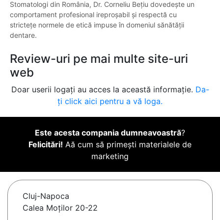
Stomatologi din România, Dr. Corneliu Bețiu dovedește un
comportament profesional ireproșabil și respectă cu
strictețe normele de etică impuse în domeniul sănătății
dentare.
Review-uri pe mai multe site-uri
web
Doar userii logați au acces la această informație.
Da-
ți click aici pentru a vă loga.
Este acesta compania dumneavoastră
?
Felicitări!
Aă cum să primești materialele de
marketing
Cluj-Napoca
Calea Moților 20-22