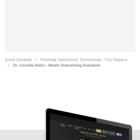
Şoimii Sănătații
Psihologi, Nutriționiști, Stomatologi - Cluj-Napoca
Dr. Corneliu Bețiu - Medic Stomatolog Endodont