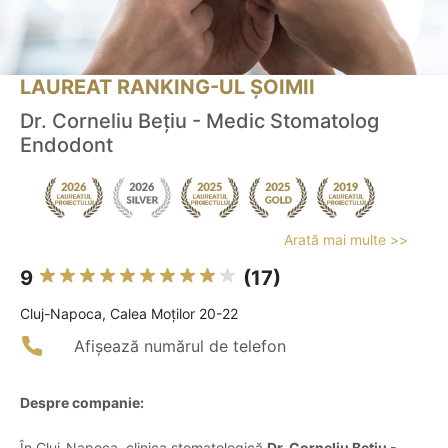
LAUREAT RANKING-UL ȘOIMII
Dr. Corneliu Bețiu - Medic Stomatolog
Endodont
Arată mai multe >>
9
(17)
Cluj-Napoca, Calea Moților 20-22
Afișează numărul de telefon
Despre companie:
În Cluj-Napoca, clinica stomatologică
Dr. Corneliu Bețiu -