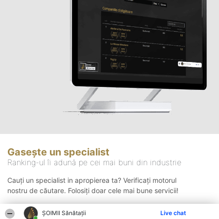
Gasește un specialist
Ranking-ul îi adună pe cei mai buni din industrie
Cauți un specialist in apropierea ta? Verificați motorul
nostru de căutare. Folosiți doar cele mai bune servicii!
ŞOIMII Sănătații
Live chat