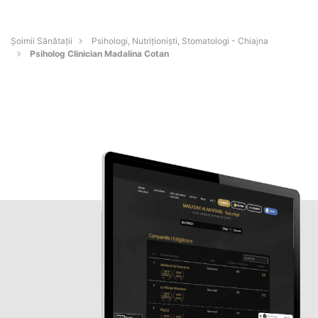
Şoimii Sănătații
Psihologi, Nutriționiști, Stomatologi - Chiajna
Psiholog Clinician Madalina Cotan