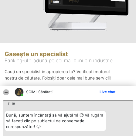
Gasește un specialist
Ranking-ul îi adună pe cei mai buni din industrie
Cauți un specialist in apropierea ta? Verificați motorul
nostru de căutare. Folosiți doar cele mai bune servicii!
ŞOIMII Sănătații
Live chat
Căutare
11:19
Bună, suntem încântați să vă ajutăm! 🙂 Vă rugăm
să faceți clic pe subiectul de conversație
corespunzător! 🙂