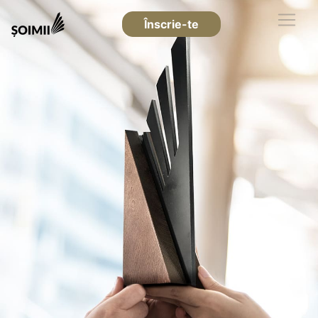
Înscrie-te