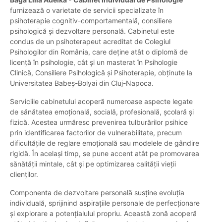
furnizează o varietate de servicii specializate în
psihoterapie cognitiv-comportamentală, consiliere
psihologică și dezvoltare personală. Cabinetul este
condus de un psihoterapeut acreditat de Colegiul
Psihologilor din România, care deține atât o diplomă de
licență în psihologie, cât și un masterat în Psihologie
Clinică, Consiliere Psihologică și Psihoterapie, obținute la
Universitatea Babeș-Bolyai din Cluj-Napoca.
Serviciile cabinetului acoperă numeroase aspecte legate
de sănătatea emoțională, socială, profesională, școlară și
fizică. Acestea urmăresc prevenirea tulburărilor psihice
prin identificarea factorilor de vulnerabilitate, precum
dificultățile de reglare emoțională sau modelele de gândire
rigidă. În același timp, se pune accent atât pe promovarea
sănătății mintale, cât și pe optimizarea calității vieții
clienților.
Componenta de dezvoltare personală susține evoluția
individuală, sprijinind aspirațiile personale de perfecționare
și explorare a potențialului propriu. Această zonă acoperă