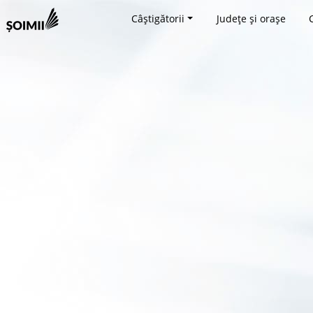
Câștigătorii
Județe și orașe