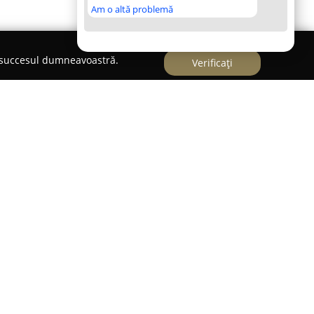
Am o altă problemă
e succesul dumneavoastră.
Verificați
j-Napoca,
SOA Dental Studio
operează ca o clinică
ea sănătății și esteticii dentare. Echipa este
cu o experiență extinsă, capabili să adapteze
ele individuale ale fiecărui pacient. Această
ării celor mai recente inovații din domeniu,
i tehnologii avansate pentru a asigura calitatea