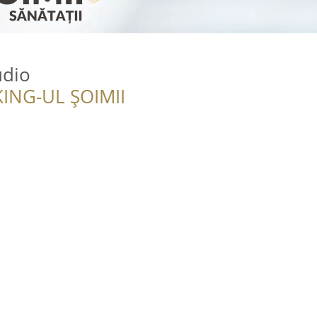
udio
ING-UL ȘOIMII