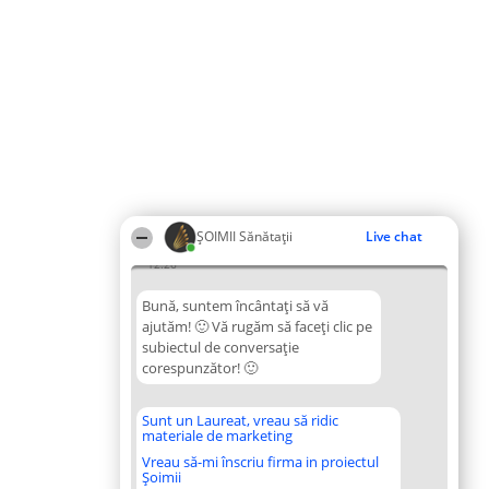
ŞOIMII Sănătații
Live chat
12:26
Bună, suntem încântați să vă
ajutăm! 🙂 Vă rugăm să faceți clic pe
subiectul de conversație
corespunzător! 🙂
Sunt un Laureat, vreau să ridic
materiale de marketing
Vreau să-mi înscriu firma in proiectul
Șoimii