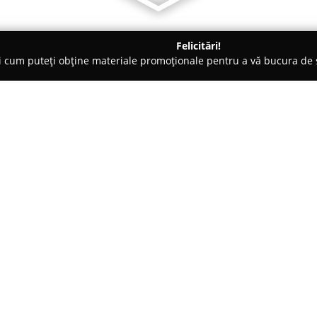
Felicitări!
ți cum puteți obține materiale promoționale pentru a vă bucura d
logi - Cluj-Napoca
SOA Dental Studio
Despre companie:
Situată în centrul orașului Clu
stomatologică axată pe promovar
compusă din medici specialiști 
metodele de tratament la cerinț
clinică acordă importanță adopt
folosind echipamente moderne ș
serviciilor stomatologice.