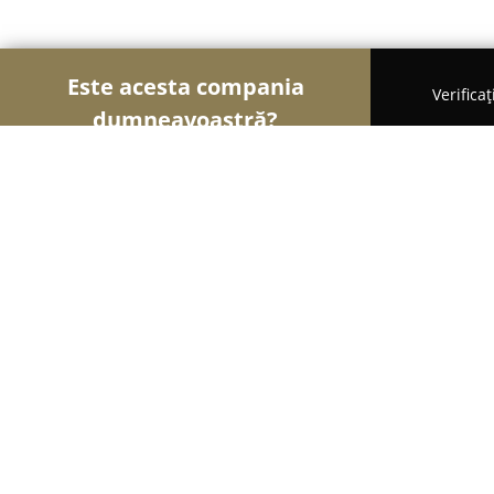
Este acesta compania
Verifica
dumneavoastră?
Şoimii Sănătații
Psihologi, Nutriționiști, Stomato
SOA Dental Studio
8.7
(9)
Cluj-Napoca, Str. Agricultorilor nr. 1 (Flora Park)
Afișează numărul de telefon