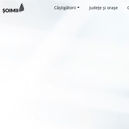
Câștigătorii
Județe și orașe