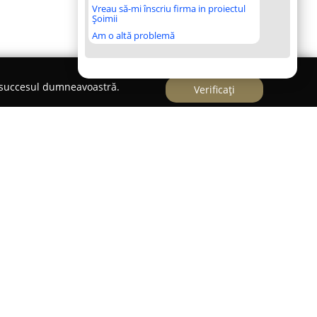
Vreau să-mi înscriu firma in proiectul
Șoimii
Am o altă problemă
e succesul dumneavoastră.
Verificați
 stomatologică localizată în Tulcea, având adresa
i, la numărul 8A. Aceasta deține două cabinete
mente moderne și utilizează tehnologii și
aspecte ce contribuie la furnizarea unor servicii
ioară.