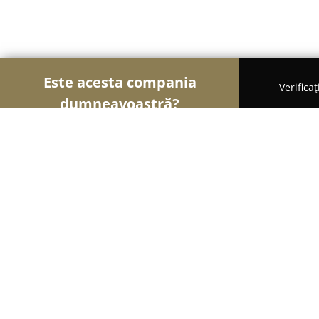
Este acesta compania
Verifica
dumneavoastră?
Şoimii Sănătații
Psihologi, Nutriționiști, Stomato
AngelDent
9.7
(33)