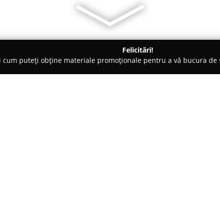
Felicitări!
ți cum puteți obține materiale promoționale pentru a vă bucura d
logi - Tulcea
AngelDent
Despre companie:
AngelDent
reprezintă o clinică
principală pe Strada Mahmudie
stomatologice dotate cu echipa
materiale de ultimă generație, 
Arată mai multe >>
stomatologice de calitate super