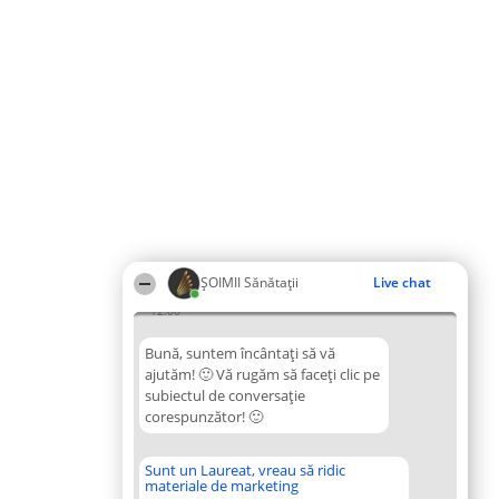
ŞOIMII Sănătații
Live chat
12:00
Bună, suntem încântați să vă
ajutăm! 🙂 Vă rugăm să faceți clic pe
subiectul de conversație
corespunzător! 🙂
Sunt un Laureat, vreau să ridic
materiale de marketing