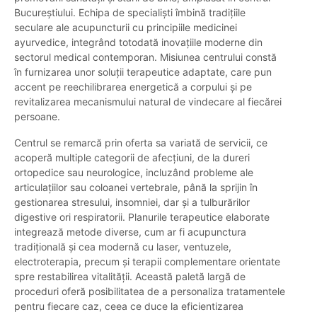
Bucureștiului. Echipa de specialiști îmbină tradițiile
seculare ale acupuncturii cu principiile medicinei
ayurvedice, integrând totodată inovațiile moderne din
sectorul medical contemporan. Misiunea centrului constă
în furnizarea unor soluții terapeutice adaptate, care pun
accent pe reechilibrarea energetică a corpului și pe
revitalizarea mecanismului natural de vindecare al fiecărei
persoane.
Centrul se remarcă prin oferta sa variată de servicii, ce
acoperă multiple categorii de afecțiuni, de la dureri
ortopedice sau neurologice, incluzând probleme ale
articulațiilor sau coloanei vertebrale, până la sprijin în
gestionarea stresului, insomniei, dar și a tulburărilor
digestive ori respiratorii. Planurile terapeutice elaborate
integrează metode diverse, cum ar fi acupunctura
tradițională și cea modernă cu laser, ventuzele,
electroterapia, precum și terapii complementare orientate
spre restabilirea vitalității. Această paletă largă de
proceduri oferă posibilitatea de a personaliza tratamentele
pentru fiecare caz, ceea ce duce la eficientizarea