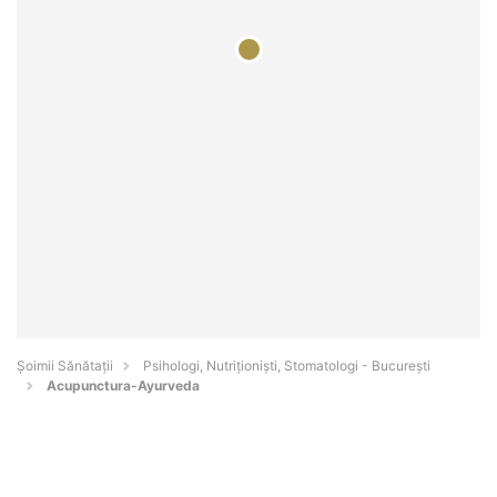
Şoimii Sănătații
Psihologi, Nutriționiști, Stomatologi - Bucureşti
Acupunctura-Ayurveda