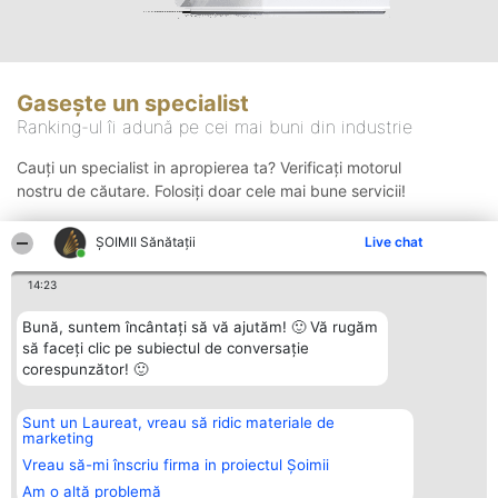
Gasește un specialist
Ranking-ul îi adună pe cei mai buni din industrie
Cauți un specialist in apropierea ta? Verificați motorul
nostru de căutare. Folosiți doar cele mai bune servicii!
ŞOIMII Sănătații
Live chat
Căutare
14:23
Bună, suntem încântați să vă ajutăm! 🙂 Vă rugăm
să faceți clic pe subiectul de conversație
corespunzător! 🙂
Sunt un Laureat, vreau să ridic materiale de
Organizator Ranking
Plebiscyt
Contact
marketing
BRIGHT SOLUTIONS BR SRL
Câștigătorii
Contact
Aleea Timisul De Sus 2 Bl. A30
Lista Tuturor
Vreau să-mi înscriu firma in proiectul Șoimii
Sc. A Et. 4 Ap. 13 Cod 061952
Laureaților
Am o altă problemă
București
Reguli