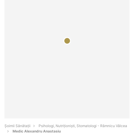
Şoimii Sănătații
Psihologi, Nutriționiști, Stomatologi - Râmnicu Vâlcea
Medic Alexandru Anastasiu