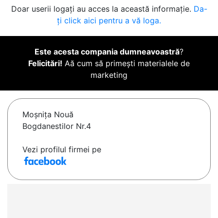
Doar userii logați au acces la această informație.
Da-
ți click aici pentru a vă loga.
Este acesta compania dumneavoastră
?
Felicitări!
Aă cum să primești materialele de
marketing
Moşniţa Nouă
Bogdanestilor Nr.4
Vezi profilul firmei pe