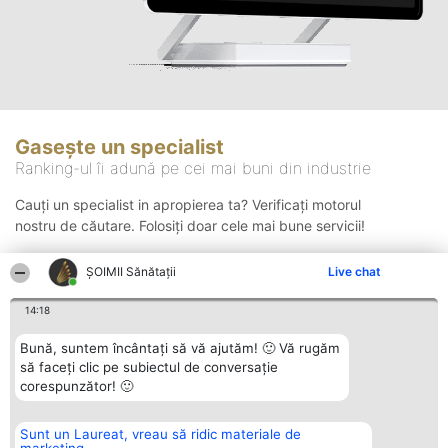
Gasește un specialist
Ranking-ul îi adună pe cei mai buni din industrie
Cauți un specialist in apropierea ta? Verificați motorul
nostru de căutare. Folosiți doar cele mai bune servicii!
ŞOIMII Sănătații
Live chat
Căutare
14:18
Bună, suntem încântați să vă ajutăm! 🙂 Vă rugăm
să faceți clic pe subiectul de conversație
corespunzător! 🙂
Sunt un Laureat, vreau să ridic materiale de
Organizator Ranking
Plebiscyt
Contact