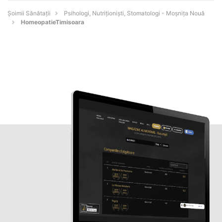
Şoimii Sănătații
Psihologi, Nutriționiști, Stomatologi - Moşniţa Nouă
HomeopatieTimisoara