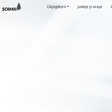
Câștigătorii
Județe și orașe