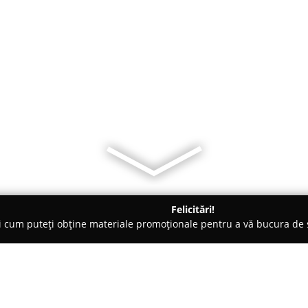
Felicitări!
ți cum puteți obține materiale promoționale pentru a vă bucura d
ogi - Piteşti
Psiholog Aurelia Mazilu. Psihoterapie sistemica de 