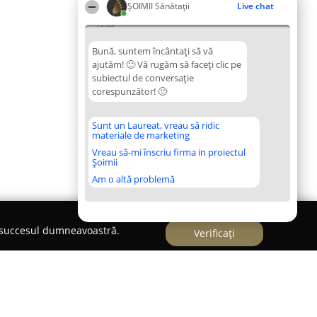
ŞOIMII Sănătații
Live chat
13:03
Bună, suntem încântați să vă
ajutăm! 🙂 Vă rugăm să faceți clic pe
subiectul de conversație
corespunzător! 🙂
Sunt un Laureat, vreau să ridic
materiale de marketing
Vreau să-mi înscriu firma in proiectul
Șoimii
Am o altă problemă
e succesul dumneavoastră.
Verificați
familie si cuplu