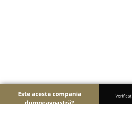
Este acesta compania
Verifica
dumneavoastră?
Şoimii Sănătații
Psihologi, Nutriționiști, Stomatol