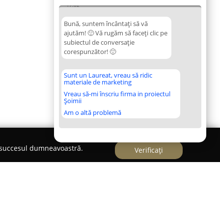
17:02
Bună, suntem încântați să vă
ajutăm! 🙂 Vă rugăm să faceți clic pe
subiectul de conversație
corespunzător! 🙂
Sunt un Laureat, vreau să ridic
materiale de marketing
Vreau să-mi înscriu firma in proiectul
Șoimii
Am o altă problemă
e succesul dumneavoastră.
Verificați