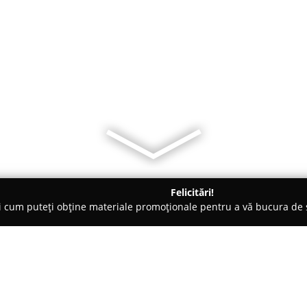
Felicitări!
ți cum puteți obține materiale promoționale pentru a vă bucura d
logi - Beiuş
CABINET PSIHOLOGIE - BEIUS