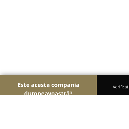
Este acesta compania
Verifica
dumneavoastră?
Şoimii Sănătații
Psihologi, Nutriționiști, Stomato