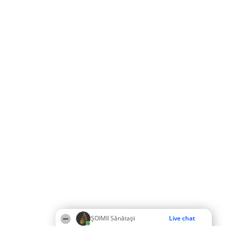
ŞOIMII Sănătații
Live chat