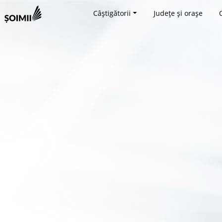
Câștigătorii
Județe și orașe