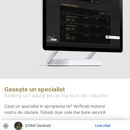
Gasește un specialist
Ranking-ul îi adună pe cei mai buni din industrie
Cauți un specialist in apropierea ta? Verificați motorul
nostru de căutare. Folosiți doar cele mai bune servicii!
ŞOIMII Sănătații
Live chat