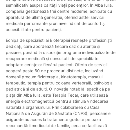
semnificativ asupra calității vieții pacienților. În Alba Iulia,
compania gestionează trei centre moderne, echipate cu
aparatură de ultimă generație, oferind astfel servicii
medicale performante și un nivel ridicat de confort și
accesibilitate pentru pacienți.
Echipa de specialiști ai Bioterapiei reunește profesioniști
dedicați, care abordează fiecare caz cu atenție și
pasiune, punând la dispoziție programe individualizate de
recuperare medicală și consultații de specialitate,
adaptate cerințelor fiecărui pacient. Oferta de servicii
acoperă peste 60 de proceduri distincte, incluzând
domenii precum fizioterapia, kinetoterapia, masajul
terapeutic, terapia pentru coloana vertebrală, psihologia
pediatrică și de adulți. O inovație notabilă, specifică pe
piața din Alba Iulia, este Terapia Tecar, care utilizează
energia electromagnetică pentru a stimula vindecarea
naturală a organismului. Prin colaborarea cu Casa
Națională de Asigurări de Sănătate (CNAS), persoanele
asigurate au acces la tratamente gratuite pe baza
recomandării medicului de familie, ceea ce facilitează