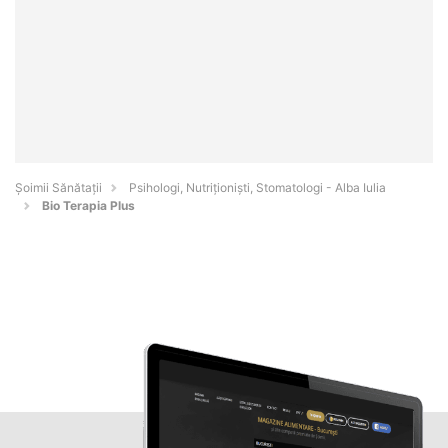
Şoimii Sănătații
Psihologi, Nutriționiști, Stomatologi - Alba Iulia
Bio Terapia Plus