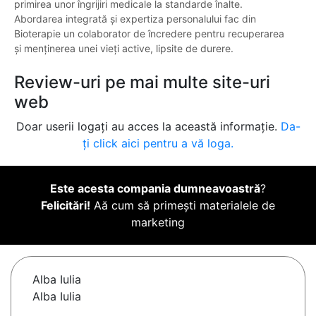
primirea unor îngrijiri medicale la standarde înalte.
Abordarea integrată și expertiza personalului fac din
Bioterapie un colaborator de încredere pentru recuperarea
și menținerea unei vieți active, lipsite de durere.
Review-uri pe mai multe site-uri
web
Doar userii logați au acces la această informație.
Da-
ți click aici pentru a vă loga.
Este acesta compania dumneavoastră
?
Felicitări!
Aă cum să primești materialele de
marketing
Alba Iulia
Alba Iulia