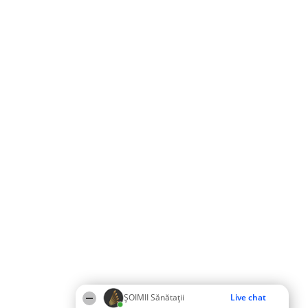
ŞOIMII Sănătații
Live chat