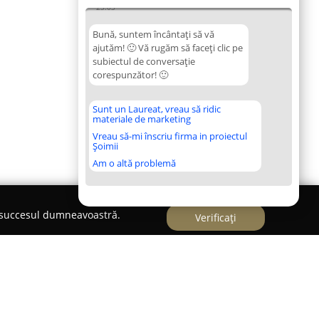
23:03
Bună, suntem încântați să vă
ajutăm! 🙂 Vă rugăm să faceți clic pe
subiectul de conversație
corespunzător! 🙂
Sunt un Laureat, vreau să ridic
materiale de marketing
Vreau să-mi înscriu firma in proiectul
Șoimii
Am o altă problemă
e succesul dumneavoastră.
Verificați