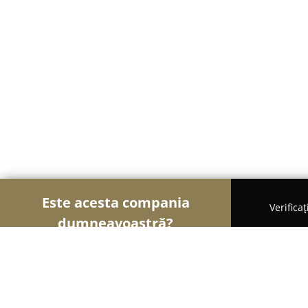
Este acesta compania
Verifica
dumneavoastră?
Şoimii Sănătații
Psihologi, Nutriționiști, Stomato