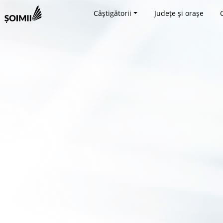
Câștigătorii
Județe și orașe