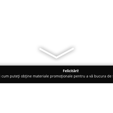
Felicitări!
ți cum puteți obține materiale promoționale pentru a vă bucura d
logi - Piatra Neamţ
Despa Medical