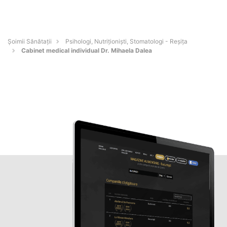
Şoimii Sănătații
Psihologi, Nutriționiști, Stomatologi - Reşiţa
Cabinet medical individual Dr. Mihaela Dalea