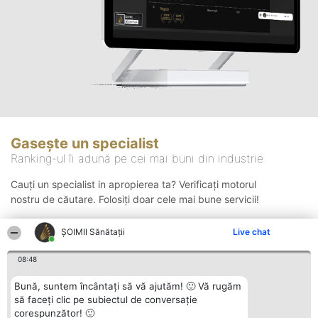
Gasește un specialist
Ranking-ul îi adună pe cei mai buni din industrie
Cauți un specialist in apropierea ta? Verificați motorul
nostru de căutare. Folosiți doar cele mai bune servicii!
ŞOIMII Sănătații
Live chat
Căutare
08:48
Bună, suntem încântați să vă ajutăm! 🙂 Vă rugăm
să faceți clic pe subiectul de conversație
corespunzător! 🙂