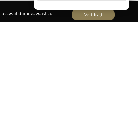
e succesul dumneavoastră.
Verificați
 medic specialist dedicat ortodonției și
șurându-și activitatea profesională în Târgu Jiu.
rada 23 August, nr. 1B, în incinta clinicii
oluții moderne pentru îndreptarea dinților și
ale maxilarelor.
uchiu a avut loc la Craiova, unde a absolvit
și și-a aprofundat studiile prin specializarea în
nde utilizarea diverselor tipuri de aparate
 precum și alignere invizibile, toate fiind alese și