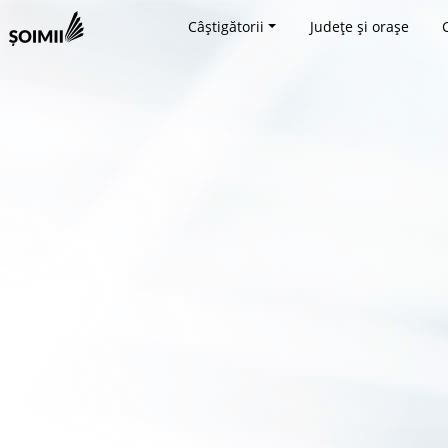
Câștigătorii
Județe și orașe