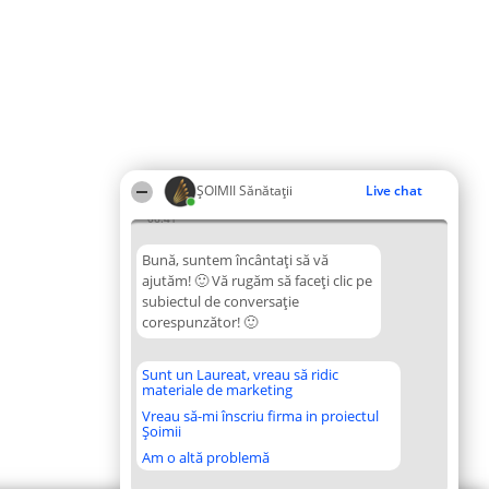
ŞOIMII Sănătații
Live chat
06:41
Bună, suntem încântați să vă
ajutăm! 🙂 Vă rugăm să faceți clic pe
subiectul de conversație
corespunzător! 🙂
Sunt un Laureat, vreau să ridic
materiale de marketing
Vreau să-mi înscriu firma in proiectul
Șoimii
Am o altă problemă