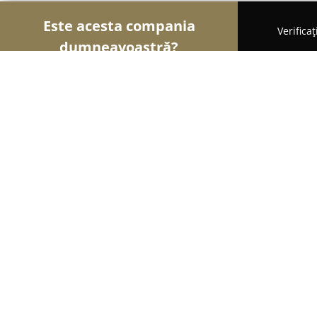
Este acesta compania
Verifica
dumneavoastră?
Şoimii Sănătații
Psihologi, Nutriționiști, Stomatol
Dr. Raluca Puchiu - medic specialist
9.1
(27)
Târgu Jiu, Str. 23 August, nr. 1B
Afișează numărul de telefon