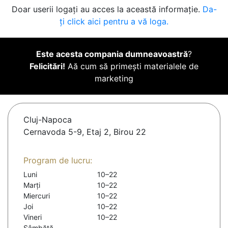
Doar userii logați au acces la această informație.
Da-
ți click aici pentru a vă loga.
Este acesta compania dumneavoastră
?
Felicitări!
Aă cum să primești materialele de
marketing
Cluj-Napoca
Cernavoda 5-9, Etaj 2, Birou 22
Program de lucru:
Luni
10–22
Marți
10–22
Miercuri
10–22
Joi
10–22
Vineri
10–22
Sâmbătă
-