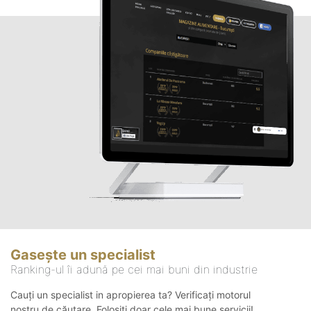
Gasește un specialist
Ranking-ul îi adună pe cei mai buni din industrie
Cauți un specialist in apropierea ta? Verificați motorul
nostru de căutare. Folosiți doar cele mai bune servicii!