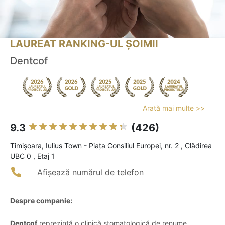
LAUREAT RANKING-UL ȘOIMII
Dentcof
Arată mai multe >>
9.3
(426)
Timişoara, Iulius Town - Piața Consiliul Europei, nr. 2 , Clădirea
UBC 0 , Etaj 1
Afișează numărul de telefon
Despre companie:
Dentcof
reprezintă o clinică stomatologică de renume