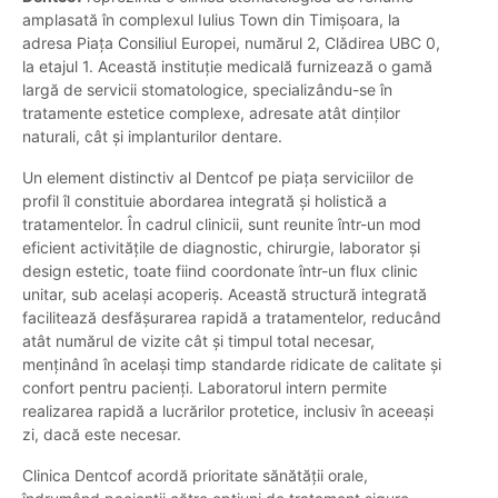
amplasată în complexul Iulius Town din Timișoara, la
adresa Piața Consiliul Europei, numărul 2, Clădirea UBC 0,
la etajul 1. Această instituție medicală furnizează o gamă
largă de servicii stomatologice, specializându-se în
tratamente estetice complexe, adresate atât dinților
naturali, cât și implanturilor dentare.
Un element distinctiv al Dentcof pe piața serviciilor de
profil îl constituie abordarea integrată și holistică a
tratamentelor. În cadrul clinicii, sunt reunite într-un mod
eficient activitățile de diagnostic, chirurgie, laborator și
design estetic, toate fiind coordonate într-un flux clinic
unitar, sub același acoperiș. Această structură integrată
facilitează desfășurarea rapidă a tratamentelor, reducând
atât numărul de vizite cât și timpul total necesar,
menținând în același timp standarde ridicate de calitate și
confort pentru pacienți. Laboratorul intern permite
realizarea rapidă a lucrărilor protetice, inclusiv în aceeași
zi, dacă este necesar.
Clinica Dentcof acordă prioritate sănătății orale,