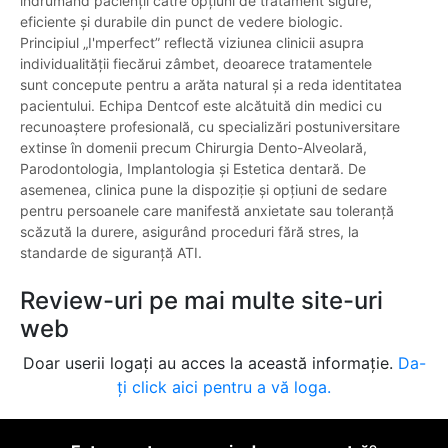
îndrumând pacienții către opțiuni de tratament sigure,
eficiente și durabile din punct de vedere biologic.
Principiul „I'mperfect” reflectă viziunea clinicii asupra
individualității fiecărui zâmbet, deoarece tratamentele
sunt concepute pentru a arăta natural și a reda identitatea
pacientului. Echipa Dentcof este alcătuită din medici cu
recunoaștere profesională, cu specializări postuniversitare
extinse în domenii precum Chirurgia Dento-Alveolară,
Parodontologia, Implantologia și Estetica dentară. De
asemenea, clinica pune la dispoziție și opțiuni de sedare
pentru persoanele care manifestă anxietate sau toleranță
scăzută la durere, asigurând proceduri fără stres, la
standarde de siguranță ATI.
Review-uri pe mai multe site-uri
web
Doar userii logați au acces la această informație.
Da-
ți click aici pentru a vă loga.