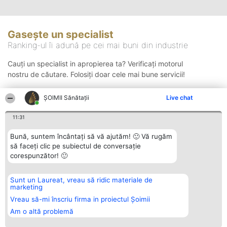
Gasește un specialist
Ranking-ul îi adună pe cei mai buni din industrie
Cauți un specialist in apropierea ta? Verificați motorul
nostru de căutare. Folosiți doar cele mai bune servicii!
ŞOIMII Sănătații
Live chat
Căutare
11:31
Bună, suntem încântați să vă ajutăm! 🙂 Vă rugăm
să faceți clic pe subiectul de conversație
corespunzător! 🙂
Sunt un Laureat, vreau să ridic materiale de
Organizator Ranking
Plebiscyt
Contact
marketing
BRIGHT SOLUTIONS BR SRL
Câștigătorii
Contact
Aleea Timisul De Sus 2 Bl. A30
Lista Tuturor
Vreau să-mi înscriu firma in proiectul Șoimii
Sc. A Et. 4 Ap. 13 Cod 061952
Laureaților
Am o altă problemă
București
Reguli
CUI 36737675
Statut
tel: +40 770 990 492
Politica de