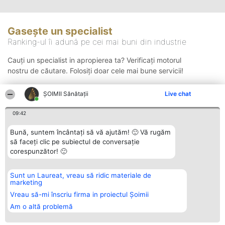
Gasește un specialist
Ranking-ul îi adună pe cei mai buni din industrie
Cauți un specialist in apropierea ta? Verificați motorul
nostru de căutare. Folosiți doar cele mai bune servicii!
ŞOIMII Sănătații
Live chat
Căutare
09:42
Bună, suntem încântați să vă ajutăm! 🙂 Vă rugăm
să faceți clic pe subiectul de conversație
corespunzător! 🙂
Sunt un Laureat, vreau să ridic materiale de
Organizator Ranking
Plebiscyt
Contact
marketing
BRIGHT SOLUTIONS BR SRL
Câștigătorii
Contact
Aleea Timisul De Sus 2 Bl. A30
Lista Tuturor
Vreau să-mi înscriu firma in proiectul Șoimii
Sc. A Et. 4 Ap. 13 Cod 061952
Laureaților
Am o altă problemă
București
Reguli
CUI 36737675
Statut
tel: +40 770 990 492
Politica de