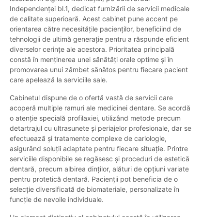
Independenței bl.1, dedicat furnizării de servicii medicale
de calitate superioară. Acest cabinet pune accent pe
orientarea către necesitățile pacienților, beneficiind de
tehnologii de ultimă generație pentru a răspunde eficient
diverselor cerințe ale acestora. Prioritatea principală
constă în menținerea unei sănătăți orale optime și în
promovarea unui zâmbet sănătos pentru fiecare pacient
care apelează la serviciile sale.
Cabinetul dispune de o ofertă vastă de servicii care
acoperă multiple ramuri ale medicinei dentare. Se acordă
o atenție specială profilaxiei, utilizând metode precum
detartrajul cu ultrasunete și periajelor profesionale, dar se
efectuează și tratamente complexe de cariologie,
asigurând soluții adaptate pentru fiecare situație. Printre
serviciile disponibile se regăsesc și proceduri de estetică
dentară, precum albirea dinților, alături de opțiuni variate
pentru protetică dentară. Pacienții pot beneficia de o
selecție diversificată de biomateriale, personalizate în
funcție de nevoile individuale.