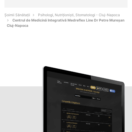
Şoimii Sănătații
Psihologi, Nutriționiști, Stomatologi - Cluj-Napoca
Centrul de Medicină Integrativă Medreflex Line Dr Petre Mureșan
Cluj-Napoca