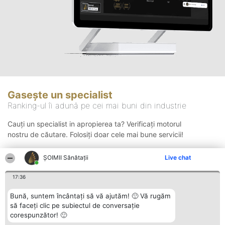
Gasește un specialist
Ranking-ul îi adună pe cei mai buni din industrie
Cauți un specialist in apropierea ta? Verificați motorul
nostru de căutare. Folosiți doar cele mai bune servicii!
ŞOIMII Sănătații
Live chat
Căutare
17:36
Bună, suntem încântați să vă ajutăm! 🙂 Vă rugăm
să faceți clic pe subiectul de conversație
corespunzător! 🙂