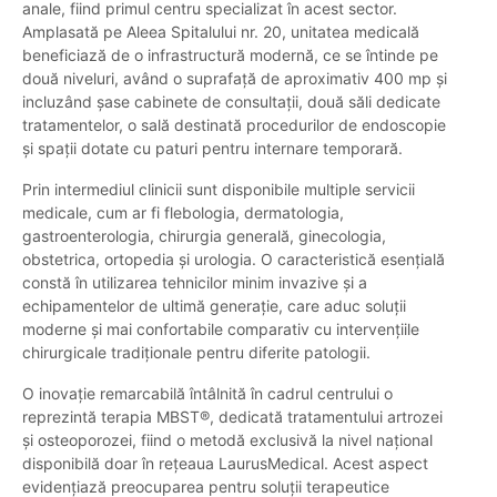
anale, fiind primul centru specializat în acest sector.
Amplasată pe Aleea Spitalului nr. 20, unitatea medicală
beneficiază de o infrastructură modernă, ce se întinde pe
două niveluri, având o suprafață de aproximativ 400 mp și
incluzând șase cabinete de consultații, două săli dedicate
tratamentelor, o sală destinată procedurilor de endoscopie
și spații dotate cu paturi pentru internare temporară.
Prin intermediul clinicii sunt disponibile multiple servicii
medicale, cum ar fi flebologia, dermatologia,
gastroenterologia, chirurgia generală, ginecologia,
obstetrica, ortopedia și urologia. O caracteristică esențială
constă în utilizarea tehnicilor minim invazive și a
echipamentelor de ultimă generație, care aduc soluții
moderne și mai confortabile comparativ cu intervențiile
chirurgicale tradiționale pentru diferite patologii.
O inovație remarcabilă întâlnită în cadrul centrului o
reprezintă terapia MBST®, dedicată tratamentului artrozei
și osteoporozei, fiind o metodă exclusivă la nivel național
disponibilă doar în rețeaua LaurusMedical. Acest aspect
evidențiază preocuparea pentru soluții terapeutice