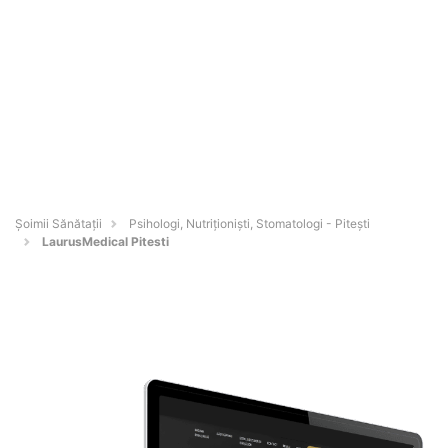
Şoimii Sănătații
Psihologi, Nutriționiști, Stomatologi - Piteşti
LaurusMedical Pitesti