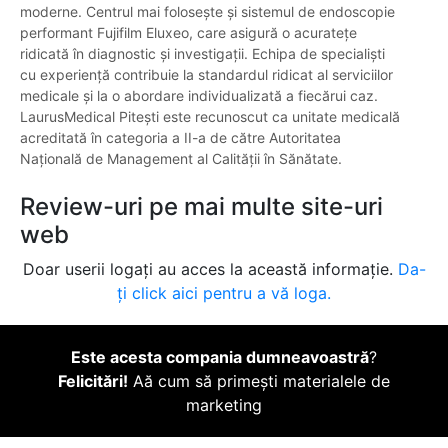
moderne. Centrul mai folosește și sistemul de endoscopie
performant Fujifilm Eluxeo, care asigură o acuratețe
ridicată în diagnostic și investigații. Echipa de specialiști
cu experiență contribuie la standardul ridicat al serviciilor
medicale și la o abordare individualizată a fiecărui caz.
LaurusMedical Pitești este recunoscut ca unitate medicală
acreditată în categoria a II-a de către Autoritatea
Națională de Management al Calității în Sănătate.
Review-uri pe mai multe site-uri
web
Doar userii logați au acces la această informație.
Da-
ți click aici pentru a vă loga.
Este acesta compania dumneavoastră
?
Felicitări!
Aă cum să primești materialele de
marketing