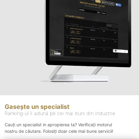
Gasește un specialist
Ranking-ul îi adună pe cei mai buni din industrie
Cauți un specialist in apropierea ta? Verificați motorul
nostru de căutare. Folosiți doar cele mai bune servicii!