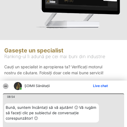
Gasește un specialist
Ranking-ul îi adună pe cei mai buni din industrie
Cauți un specialist in apropierea ta? Verificați motorul
nostru de căutare. Folosiți doar cele mai bune servicii!
ŞOIMII Sănătații
Live chat
Căutare
08:54
Bună, suntem încântați să vă ajutăm! 🙂 Vă rugăm
să faceți clic pe subiectul de conversație
corespunzător! 🙂