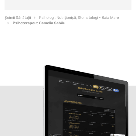
Şoimii Sănătații
Psihologi, Nutriționiști, Stomatologi - Baia Mare
Psihoterapeut Camelia Sabău