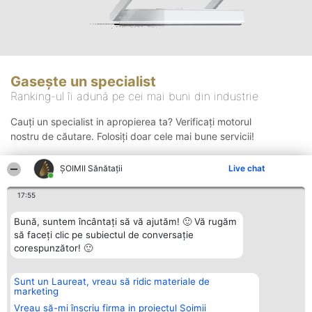
Gasește un specialist
Ranking-ul îi adună pe cei mai buni din industrie
Cauți un specialist in apropierea ta? Verificați motorul
nostru de căutare. Folosiți doar cele mai bune servicii!
ŞOIMII Sănătații
Live chat
Căutare
17:55
Bună, suntem încântați să vă ajutăm! 🙂 Vă rugăm
să faceți clic pe subiectul de conversație
corespunzător! 🙂
Sunt un Laureat, vreau să ridic materiale de
Organizator Ranking
Plebiscyt
Contact
marketing
BRIGHT SOLUTIONS BR SRL
Câștigătorii
Contact
Aleea Timisul De Sus 2 Bl. A30
Lista Tuturor
Vreau să-mi înscriu firma in proiectul Șoimii