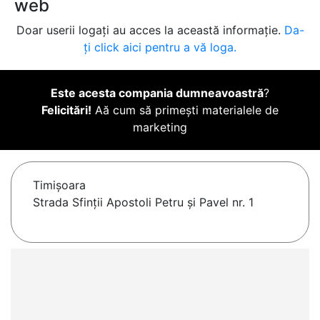
web
Doar userii logați au acces la această informație.
Da-
ți click aici pentru a vă loga.
Este acesta compania dumneavoastră
?
Felicitări!
Aă cum să primești materialele de
marketing
Timişoara
Strada Sfinții Apostoli Petru și Pavel nr. 1