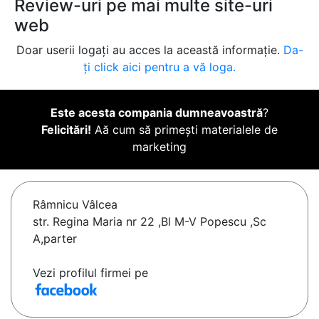
Review-uri pe mai multe site-uri
web
Doar userii logați au acces la această informație.
Da-
ți click aici pentru a vă loga.
Este acesta compania dumneavoastră
?
Felicitări!
Aă cum să primești materialele de
marketing
Râmnicu Vâlcea
str. Regina Maria nr 22 ,Bl M-V Popescu ,Sc
A,parter
Vezi profilul firmei pe