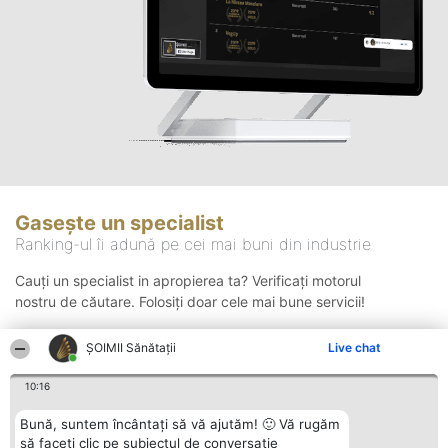
Gasește un specialist
Ranking-ul îi adună pe cei mai buni din industrie
Cauți un specialist in apropierea ta? Verificați motorul
nostru de căutare. Folosiți doar cele mai bune servicii!
ŞOIMII Sănătații
Live chat
Căutare
10:16
Bună, suntem încântați să vă ajutăm! 🙂 Vă rugăm
să faceți clic pe subiectul de conversație