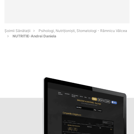
Şoimii Sănătații
Psihologi, Nutriționiști, Stomatologi - Râmnicu Vâlcea
NUTRITIE-Andrei Daniela