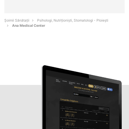
Şoimii Sănătații
Psihologi, Nutriționiști, Stomatologi - Ploieşti
Ana Medical Center