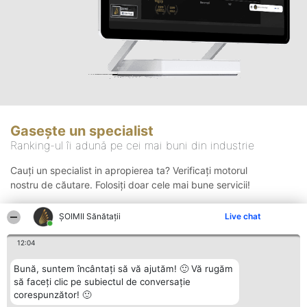
Gasește un specialist
Ranking-ul îi adună pe cei mai buni din industrie
Cauți un specialist in apropierea ta? Verificați motorul
nostru de căutare. Folosiți doar cele mai bune servicii!
ŞOIMII Sănătații
Live chat
Căutare
12:04
Bună, suntem încântați să vă ajutăm! 🙂 Vă rugăm
să faceți clic pe subiectul de conversație
corespunzător! 🙂