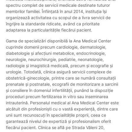
spectru complet de servicii medicale destinate tuturor
membrilor familiei. Înființată în anul 2014, instituția își
organizează activitatea cu scopul de a livra servicii de
îngrijire la standarde ridicate, având ca prioritate
adaptarea la particularitățile fiecărui pacient.
Gama de specializări disponibilă la Ana Medical Center
cuprinde domenii precum cardiologie, dermatologie,
diabetologie și afecțiuni metabolice, endocrinologie,
neurologie, neurochirurgie, pediatrie, neonatologie,
radiologie și imagistică medicală, precum și ecografie și
urologie. Totodată, clinica asigură servicii complexe de
obstetrică-ginecologie, printre care se numără consultații
prenatale și postnatale, ecografii de monitorizare a sarcinii
și consiliere în domeniul infertilității, punând la dispoziție
proceduri precum fertilizarea in vitro sau inseminarea
intrauterină. Personalul medical al Ana Medical Center este
alcătuit din profesioniști cu o vastă experiență, dintre care
unii sunt recunoscuți în specialitățile proprii, ceea ce
garantează nivelul de expertiză și profesionalism oferit
fiecărui pacient. Clinica se află pe Strada Văleni 20,