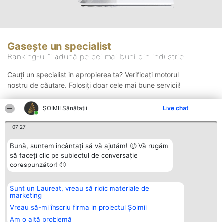
Gasește un specialist
Ranking-ul îi adună pe cei mai buni din industrie
Cauți un specialist in apropierea ta? Verificați motorul
nostru de căutare. Folosiți doar cele mai bune servicii!
ŞOIMII Sănătații
Live chat
Căutare
07:27
Bună, suntem încântați să vă ajutăm! 🙂 Vă rugăm
să faceți clic pe subiectul de conversație
corespunzător! 🙂
Sunt un Laureat, vreau să ridic materiale de
Organizator Ranking
Plebiscyt
Contact
marketing
BRIGHT SOLUTIONS BR SRL
Câștigătorii
Contact
Aleea Timisul De Sus 2 Bl. A30
Lista Tuturor
Vreau să-mi înscriu firma in proiectul Șoimii
Sc. A Et. 4 Ap. 13 Cod 061952
Laureaților
Am o altă problemă
București
Reguli