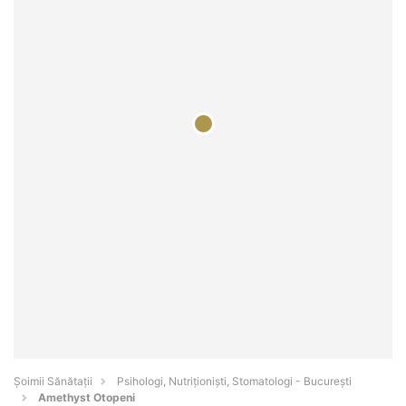
Şoimii Sănătații
Psihologi, Nutriționiști, Stomatologi - Bucureşti
Amethyst Otopeni