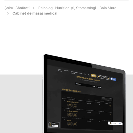
Şoimii Sănătații
Psihologi, Nutriționiști, Stomatologi - Baia Mare
Cabinet de masaj medical