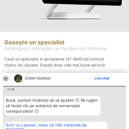
Gasește un specialist
Ranking-ul îi adună pe cei mai buni din industrie
Cauți un specialist in apropierea ta? Verificați motorul
nostru de căutare. Folosiți doar cele mai bune servicii!
ŞOIMII Sănătații
Live chat
Căutare
12:16
Bună, suntem încântați să vă ajutăm! 🙂 Vă rugăm
să faceți clic pe subiectul de conversație
corespunzător! 🙂
Sunt un Laureat, vreau să ridic materiale de
Organizator Ranking
Plebiscyt
Contact