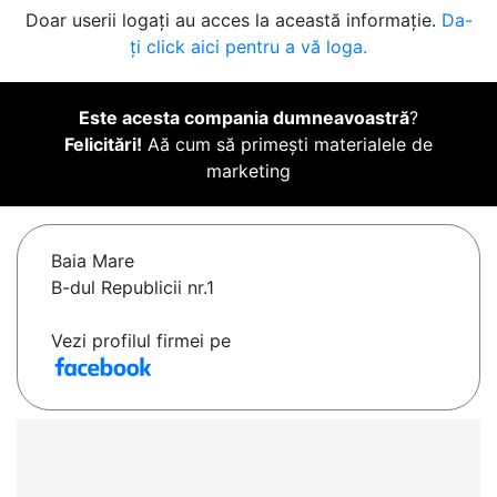
Doar userii logați au acces la această informație.
Da-
ți click aici pentru a vă loga.
Este acesta compania dumneavoastră
?
Felicitări!
Aă cum să primești materialele de
marketing
Baia Mare
B-dul Republicii nr.1
Vezi profilul firmei pe