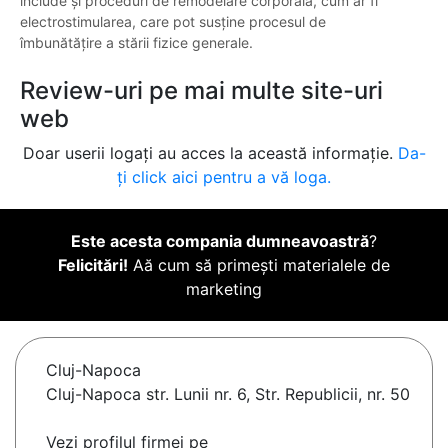
include și proceduri de remodelare corporală, cum ar fi
electrostimularea, care pot susține procesul de
îmbunătățire a stării fizice generale.
Review-uri pe mai multe site-uri
web
Doar userii logați au acces la această informație.
Da-
ți click aici pentru a vă loga.
Este acesta compania dumneavoastră
?
Felicitări!
Aă cum să primești materialele de
marketing
Cluj-Napoca
Cluj-Napoca str. Lunii nr. 6, Str. Republicii, nr. 50
Vezi profilul firmei pe