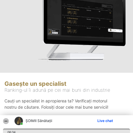
Gasește un specialist
Ranking-ul îi adună pe cei mai buni din industrie
Cauți un specialist in apropierea ta? Verificați motorul
nostru de căutare. Folosiți doar cele mai bune servicii!
ŞOIMII Sănătații
Live chat
Căutare
06:34