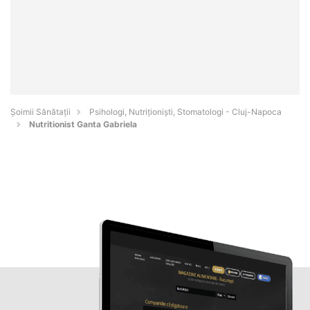
Şoimii Sănătații
Psihologi, Nutriționiști, Stomatologi - Cluj-Napoca
Nutritionist Ganta Gabriela