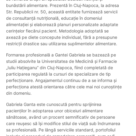
bunăstării alimentare. Prezentă în Cluj-Napoca, la adresa
Str. Republicii nr. 50, această entitate furnizează servicii
de consultanță nutrițională, educație în domeniul
alimentației și elaborează planuri personalizate adaptate
cerințelor fiecărui pacient. Metodologia adoptată se
axează pe diete concepute individual, fără a presupune
restricții drastice sau utilizarea suplimentelor alimentare.
Formarea profesională a Gantei Gabriela se bazează pe
studii absolvite la Universitatea de Medicină și Farmacie
„Iuliu Hațieganu” din Cluj-Napoca, fiind completată de
participarea regulată la cursuri de specializare de tip
perfecționare. Angajamentul continuu de a se informa și
perfecționa atestă orientarea către cele mai noi cunoștințe
din domeniu.
Gabriela Ganta este cunoscută pentru sprijinirea
pacienților în adoptarea unor obiceiuri alimentare
sănătoase, având un procent semnificativ de persoane
care reușesc să își modifice stilul de viață sub îndrumarea
sa profesională. Pe lângă serviciile standard, portofoliul