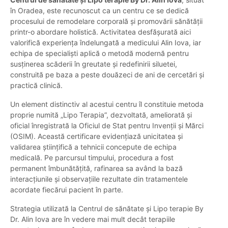
în Oradea, este recunoscut ca un centru ce se dedică
procesului de remodelare corporală și promovării sănătății
printr-o abordare holistică. Activitatea desfășurată aici
valorifică experiența îndelungată a medicului Alin Iova, iar
echipa de specialiști aplică o metodă modernă pentru
susținerea scăderii în greutate și redefinirii siluetei,
construită pe baza a peste douăzeci de ani de cercetări și
practică clinică.
Un element distinctiv al acestui centru îl constituie metoda
proprie numită „Lipo Terapia”, dezvoltată, ameliorată și
oficial înregistrată la Oficiul de Stat pentru Invenții și Mărci
(OSIM). Această certificare evidențiază unicitatea și
validarea științifică a tehnicii concepute de echipa
medicală. Pe parcursul timpului, procedura a fost
permanent îmbunătățită, rafinarea sa având la bază
interacțiunile și observațiile rezultate din tratamentele
acordate fiecărui pacient în parte.
Strategia utilizată la Centrul de sănătate și Lipo terapie By
Dr. Alin Iova are în vedere mai mult decât terapiile