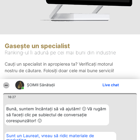
Gasește un specialist
Ranking-ul îi adună pe cei mai buni din industrie
Cauți un specialist in apropierea ta? Verificați motorul
nostru de căutare. Folosiți doar cele mai bune servicii!
ŞOIMII Sănătații
Live chat
Căutare
16:27
Bună, suntem încântați să vă ajutăm! 🙂 Vă rugăm
să faceți clic pe subiectul de conversație
corespunzător! 🙂
Sunt un Laureat, vreau să ridic materiale de
Organizator Ranking
Plebiscyt
Contact