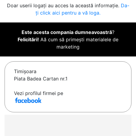
Doar userii logați au acces la această informație.
Da-
ți click aici pentru a vă loga.
Este acesta compania dumneavoastră
?
Felicitări!
Aă cum să primești materialele de
marketing
Timişoara
Piata Badea Cartan nr.1
Vezi profilul firmei pe