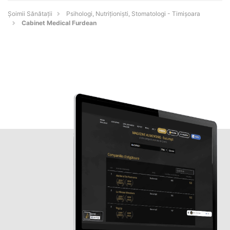
Şoimii Sănătații
Psihologi, Nutriționiști, Stomatologi - Timişoara
Cabinet Medical Furdean