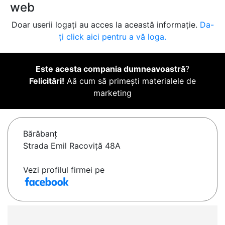
web
Doar userii logați au acces la această informație.
Da-
ți click aici pentru a vă loga.
Este acesta compania dumneavoastră
?
Felicitări!
Aă cum să primești materialele de
marketing
Bărăbanţ
Strada Emil Racoviţă 48A
Vezi profilul firmei pe