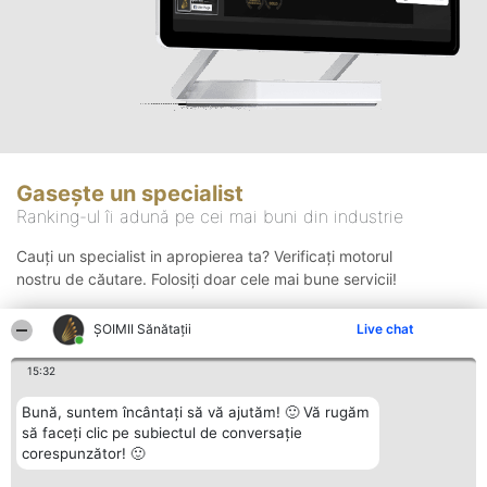
Gasește un specialist
Ranking-ul îi adună pe cei mai buni din industrie
Cauți un specialist in apropierea ta? Verificați motorul
nostru de căutare. Folosiți doar cele mai bune servicii!
ŞOIMII Sănătații
Live chat
Căutare
15:32
Bună, suntem încântați să vă ajutăm! 🙂 Vă rugăm
să faceți clic pe subiectul de conversație
corespunzător! 🙂