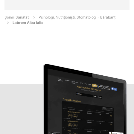
Şoimii Sănătații
Psihologi, Nutriționiști, Stomatologi - Bărăbanţ
Labrom Alba Iulia