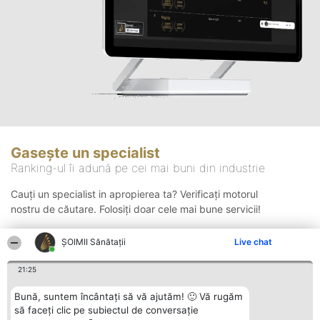
Gasește un specialist
Ranking-ul îi adună pe cei mai buni din industrie
Cauți un specialist in apropierea ta? Verificați motorul
nostru de căutare. Folosiți doar cele mai bune servicii!
ŞOIMII Sănătații
Live chat
Căutare
21:25
Bună, suntem încântați să vă ajutăm! 🙂 Vă rugăm
să faceți clic pe subiectul de conversație