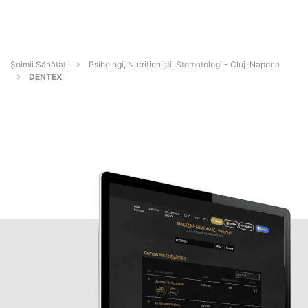
Şoimii Sănătații
Psihologi, Nutriționiști, Stomatologi - Cluj-Napoca
DENTEX