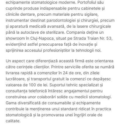
echipamente stomatologice moderne. Portofoliul său
cuprinde produse indispensabile pentru cabinetele și
clinicile dentare, precum materiale pentru sigilare,
instrumentar destinat parodontologiei și chirurgiei, precum
și aparatură medicală avansată, de la lasere chirurgicale
până la autoclave de sterilizare. Compania deține un
showroom în Cluj-Napoca, situat pe Strada Traian Nr. 53,
evidențiind astfel preocuparea față de inovație și
sprijinirea accesului profesioniștilor la tehnologii noi.
Un aspect care diferențiază această firmă este orientarea
către cerințele clienților. Printre serviciile oferite se numără
livrarea rapidă a comenzilor în 24 de ore, din zilele
lucrătoare, și transportul gratuit la comenzi ce depășesc
valoarea de 100 de lei. Suportul tehnic specializat și
consultanța telefonică întăresc angajamentul pentru
construirea unor colaborări solide cu medicii stomatologi.
Gama diversificată de consumabile și echipamente
contribuie la menținerea unui standard ridicat în practica
stomatologică și la promovarea unei îngrijiri orale de
calitate.