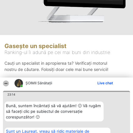
Gasește un specialist
Ranking-ul îi adună pe cei mai buni din industrie
Cauți un specialist in apropierea ta? Verificați motorul
nostru de căutare. Folosiți doar cele mai bune servicii!
ŞOIMII Sănătații
Live chat
Căutare
23:14
Bună, suntem încântați să vă ajutăm! 🙂 Vă rugăm
să faceți clic pe subiectul de conversație
corespunzător! 🙂
Sunt un Laureat, vreau să ridic materiale de
Organizator Ranking
Plebiscyt
Contact