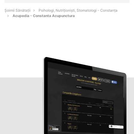
Şoimii Sănătații
Psihologi, Nutriționiști, Stomatologi - Constanţa
Acupedia - Constanta Acupunctura