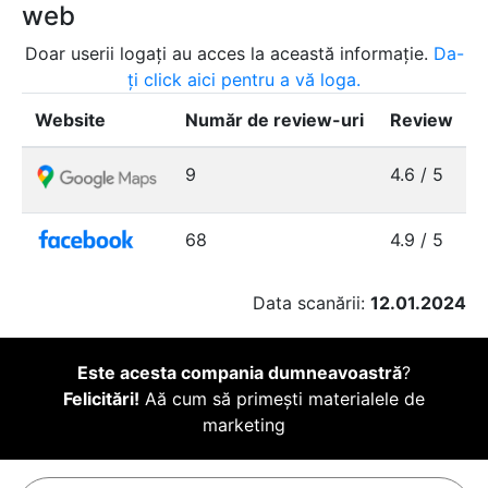
web
Doar userii logați au acces la această informație.
Da-
ți click aici pentru a vă loga.
Website
Număr de review-uri
Review
9
4.6 / 5
68
4.9 / 5
Data scanării:
12.01.2024
Este acesta compania dumneavoastră
?
Felicitări!
Aă cum să primești materialele de
marketing