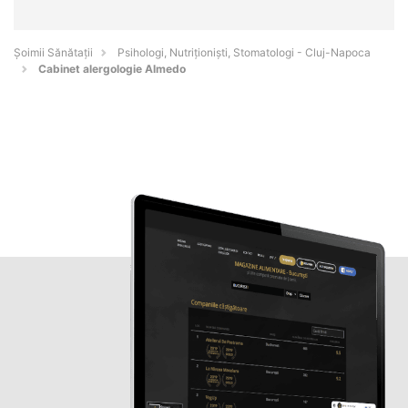
Şoimii Sănătații
Psihologi, Nutriționiști, Stomatologi - Cluj-Napoca
Cabinet alergologie Almedo