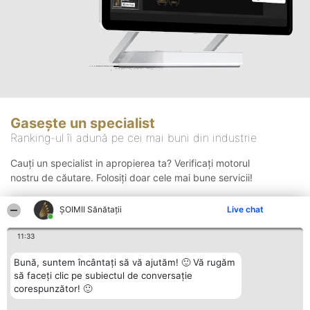
Gasește un specialist
Ranking-ul îi adună pe cei mai buni din industrie
Cauți un specialist in apropierea ta? Verificați motorul
nostru de căutare. Folosiți doar cele mai bune servicii!
ŞOIMII Sănătații
Live chat
Căutare
11:33
Bună, suntem încântați să vă ajutăm! 🙂 Vă rugăm
să faceți clic pe subiectul de conversație
corespunzător! 🙂