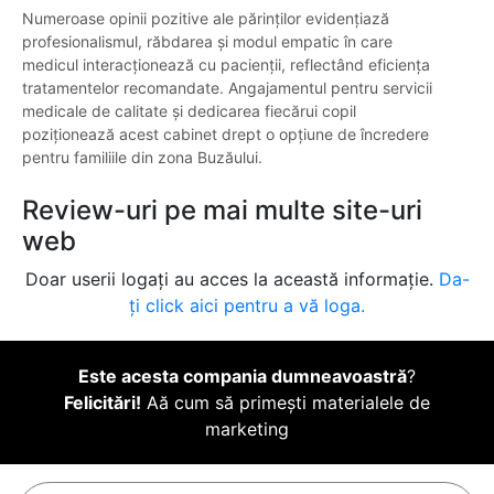
Numeroase opinii pozitive ale părinților evidențiază
profesionalismul, răbdarea și modul empatic în care
medicul interacționează cu pacienții, reflectând eficiența
tratamentelor recomandate. Angajamentul pentru servicii
medicale de calitate și dedicarea fiecărui copil
poziționează acest cabinet drept o opțiune de încredere
pentru familiile din zona Buzăului.
Review-uri pe mai multe site-uri
web
Doar userii logați au acces la această informație.
Da-
ți click aici pentru a vă loga.
Este acesta compania dumneavoastră
?
Felicitări!
Aă cum să primești materialele de
marketing