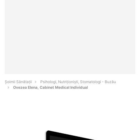
Şoimii Sănătații
Psihologi, Nutriționiști, Stomatologi - Buzău
Ovezea Elena, Cabinet Medical Individual