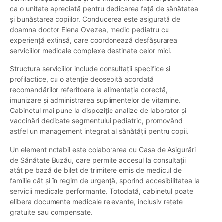
ca o unitate apreciată pentru dedicarea față de sănătatea
și bunăstarea copiilor. Conducerea este asigurată de
doamna doctor Elena Ovezea, medic pediatru cu
experiență extinsă, care coordonează desfășurarea
serviciilor medicale complexe destinate celor mici.
Structura serviciilor include consultații specifice și
profilactice, cu o atenție deosebită acordată
recomandărilor referitoare la alimentația corectă,
imunizare și administrarea suplimentelor de vitamine.
Cabinetul mai pune la dispoziție analize de laborator și
vaccinări dedicate segmentului pediatric, promovând
astfel un management integrat al sănătății pentru copii.
Un element notabil este colaborarea cu Casa de Asigurări
de Sănătate Buzău, care permite accesul la consultații
atât pe bază de bilet de trimitere emis de medicul de
familie cât și în regim de urgență, sporind accesibilitatea la
servicii medicale performante. Totodată, cabinetul poate
elibera documente medicale relevante, inclusiv rețete
gratuite sau compensate.