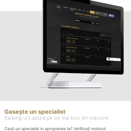
Gasește un specialist
Ranking-ul îi adună pe cei mai buni din industrie
Cauți un specialist in apropierea ta? Verificați motorul