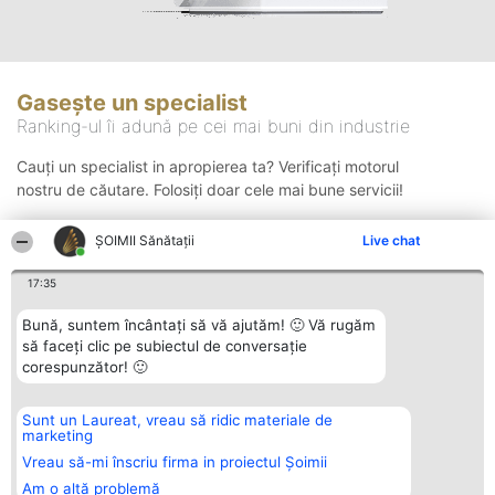
Gasește un specialist
Ranking-ul îi adună pe cei mai buni din industrie
Cauți un specialist in apropierea ta? Verificați motorul
nostru de căutare. Folosiți doar cele mai bune servicii!
ŞOIMII Sănătații
Live chat
Căutare
17:35
Bună, suntem încântați să vă ajutăm! 🙂 Vă rugăm
să faceți clic pe subiectul de conversație
corespunzător! 🙂
Sunt un Laureat, vreau să ridic materiale de
Organizator Ranking
Plebiscyt
Contact
marketing
BRIGHT SOLUTIONS BR SRL
Câștigătorii
Contact
Aleea Timisul De Sus 2 Bl. A30
Lista Tuturor
Vreau să-mi înscriu firma in proiectul Șoimii
Sc. A Et. 4 Ap. 13 Cod 061952
Laureaților
Am o altă problemă
București
Reguli