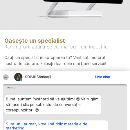
Gasește un specialist
Ranking-ul îi adună pe cei mai buni din industrie
Cauți un specialist in apropierea ta? Verificați motorul
nostru de căutare. Folosiți doar cele mai bune servicii!
ŞOIMII Sănătații
Live chat
Căutare
21:18
Bună, suntem încântați să vă ajutăm! 🙂 Vă rugăm
să faceți clic pe subiectul de conversație
corespunzător! 🙂
Sunt un Laureat, vreau să ridic materiale de
Organizator Ranking
Plebiscyt
Contact
marketing
BRIGHT SOLUTIONS BR SRL
Câștigătorii
Contact