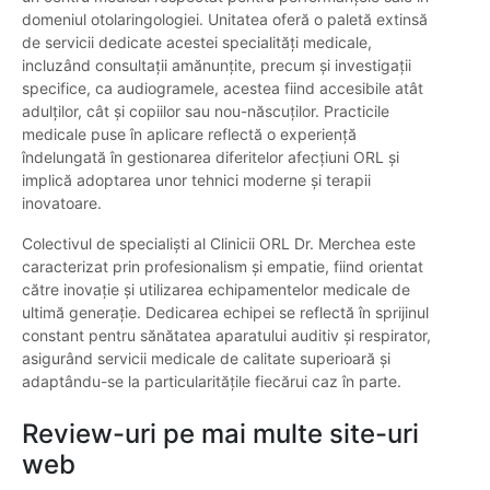
domeniul otolaringologiei. Unitatea oferă o paletă extinsă
de servicii dedicate acestei specialități medicale,
incluzând consultații amănunțite, precum și investigații
specifice, ca audiogramele, acestea fiind accesibile atât
adulților, cât și copiilor sau nou-născuților. Practicile
medicale puse în aplicare reflectă o experiență
îndelungată în gestionarea diferitelor afecțiuni ORL și
implică adoptarea unor tehnici moderne și terapii
inovatoare.
Colectivul de specialiști al Clinicii ORL Dr. Merchea este
caracterizat prin profesionalism și empatie, fiind orientat
către inovație și utilizarea echipamentelor medicale de
ultimă generație. Dedicarea echipei se reflectă în sprijinul
constant pentru sănătatea aparatului auditiv și respirator,
asigurând servicii medicale de calitate superioară și
adaptându-se la particularitățile fiecărui caz în parte.
Review-uri pe mai multe site-uri
web