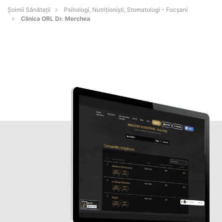
Şoimii Sănătații
Psihologi, Nutriționiști, Stomatologi - Focşani
Clinica ORL Dr. Merchea