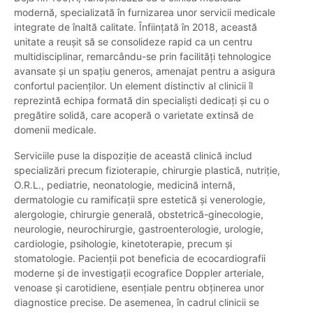
modernă, specializată în furnizarea unor servicii medicale
integrate de înaltă calitate. Înființată în 2018, această
unitate a reușit să se consolideze rapid ca un centru
multidisciplinar, remarcându-se prin facilități tehnologice
avansate și un spațiu generos, amenajat pentru a asigura
confortul pacienților. Un element distinctiv al clinicii îl
reprezintă echipa formată din specialiști dedicați și cu o
pregătire solidă, care acoperă o varietate extinsă de
domenii medicale.
Serviciile puse la dispoziție de această clinică includ
specializări precum fizioterapie, chirurgie plastică, nutriție,
O.R.L., pediatrie, neonatologie, medicină internă,
dermatologie cu ramificații spre estetică și venerologie,
alergologie, chirurgie generală, obstetrică-ginecologie,
neurologie, neurochirurgie, gastroenterologie, urologie,
cardiologie, psihologie, kinetoterapie, precum și
stomatologie. Pacienții pot beneficia de ecocardiografii
moderne și de investigații ecografice Doppler arteriale,
venoase și carotidiene, esențiale pentru obținerea unor
diagnostice precise. De asemenea, în cadrul clinicii se