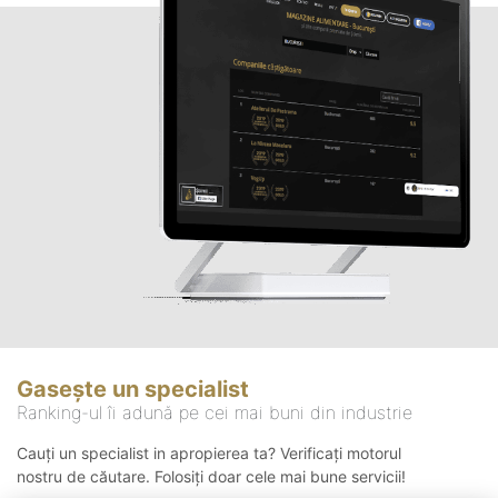
Gasește un specialist
Ranking-ul îi adună pe cei mai buni din industrie
Cauți un specialist in apropierea ta? Verificați motorul
nostru de căutare. Folosiți doar cele mai bune servicii!