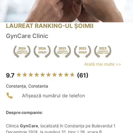
LAUREAT RANKING-UL ȘOIMII
GynCare Clinic
Arată mai multe >>
9.7
(61)
Constanţa, Constanta
Afișează numărul de telefon
Despre companie:
Clinica
GynCare
, localizată în Constanța pe Bulevardul 1
Decembrie 1918, la numărul 31, bloc L28, scara B,