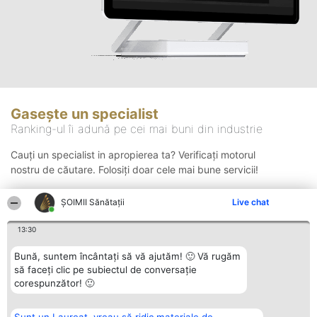
Gasește un specialist
Ranking-ul îi adună pe cei mai buni din industrie
Cauți un specialist in apropierea ta? Verificați motorul
nostru de căutare. Folosiți doar cele mai bune servicii!
ŞOIMII Sănătații
Live chat
Căutare
13:30
Bună, suntem încântați să vă ajutăm! 🙂 Vă rugăm
să faceți clic pe subiectul de conversație
corespunzător! 🙂