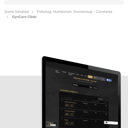
Şoimii Sănătații
Psihologi, Nutriționiști, Stomatologi - Constanţa
GynCare Clinic