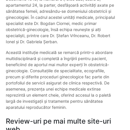
apartamentul 24, la parter, desfășoară activități axate pe
sănătatea femeii, adresându-se domeniului obstetricii și
ginecologiei. În cadrul acestei unități medicale, principalul
specialist este Dr. Bogdan Ciornei, medic primar
obstetrică-ginecologie, însă echipa reunește și alți
specialiști, printre care Dr. Ștefan Vrînceanu, Dr. Robert
Ionel și Dr. Gabriela Șerban.
Această instituție medicală se remarcă printr-o abordare
multidisciplinară și completă a îngrijirii pentru pacient,
beneficiind de aportul mai multor experți în obstetrică-
ginecologie. Consultațiile de specialitate, ecografiile,
precum și diferite proceduri ginecologice fac parte din
portofoliul de servicii asigurat de clinica respectivă. De
asemenea, prezența unei echipe medicale extinse
reprezintă un element cheie, oferind accesul la o paletă
largă de investigații și tratamente pentru sănătatea
aparatului reproducător feminin.
Review-uri pe mai multe site-uri
web