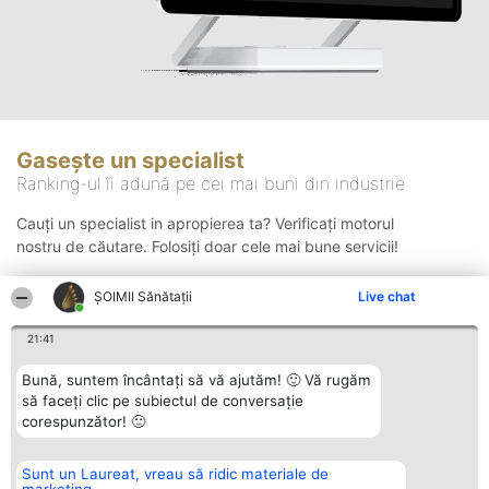
Gasește un specialist
Ranking-ul îi adună pe cei mai buni din industrie
Cauți un specialist in apropierea ta? Verificați motorul
nostru de căutare. Folosiți doar cele mai bune servicii!
ŞOIMII Sănătații
Live chat
Căutare
21:41
Bună, suntem încântați să vă ajutăm! 🙂 Vă rugăm
să faceți clic pe subiectul de conversație
corespunzător! 🙂
Sunt un Laureat, vreau să ridic materiale de
Organizator Ranking
Plebiscyt
Contact