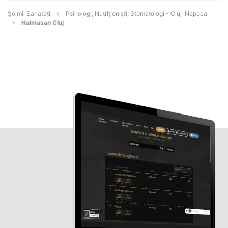
Şoimii Sănătații
Psihologi, Nutriționiști, Stomatologi - Cluj-Napoca
Halmasan Cluj