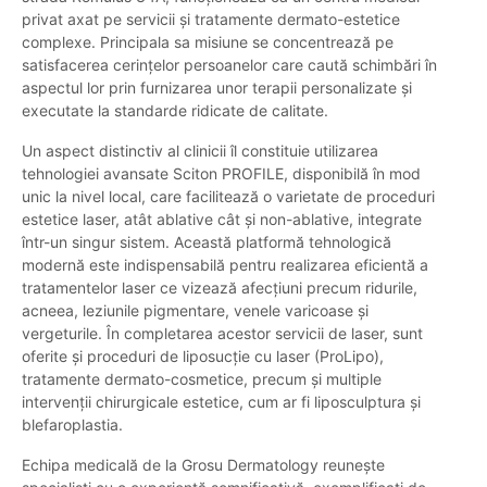
privat axat pe servicii și tratamente dermato-estetice
complexe. Principala sa misiune se concentrează pe
satisfacerea cerințelor persoanelor care caută schimbări în
aspectul lor prin furnizarea unor terapii personalizate și
executate la standarde ridicate de calitate.
Un aspect distinctiv al clinicii îl constituie utilizarea
tehnologiei avansate Sciton PROFILE, disponibilă în mod
unic la nivel local, care facilitează o varietate de proceduri
estetice laser, atât ablative cât și non-ablative, integrate
într-un singur sistem. Această platformă tehnologică
modernă este indispensabilă pentru realizarea eficientă a
tratamentelor laser ce vizează afecțiuni precum ridurile,
acneea, leziunile pigmentare, venele varicoase și
vergeturile. În completarea acestor servicii de laser, sunt
oferite și proceduri de liposucție cu laser (ProLipo),
tratamente dermato-cosmetice, precum și multiple
intervenții chirurgicale estetice, cum ar fi liposculptura și
blefaroplastia.
Echipa medicală de la Grosu Dermatology reunește