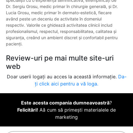
specialiști cu o experiență semnificativă, exemplificați de
Dr. Sergiu Grosu, medic primar în chirurgie generală, și Dr.
Lucia Grosu, medic primar în dermato-estetică, fiecare
având peste un deceniu de activitate în domeniul
respectiv. Valorile ce ghidează activitatea clinicii includ
profesionalismul, respectul, responsabilitatea, calitatea și
siguranța, creând un ambient discret și confortabil pentru
pacienți.
Review-uri pe mai multe site-uri
web
Doar userii logați au acces la această informație.
Da-
ți click aici pentru a vă loga.
Este acesta compania dumneavoastră
?
Felicitări!
Aă cum să primești materialele de
marketing