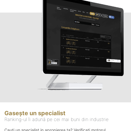
Gasește un specialist
Ranking-ul îi adună pe cei mai buni din industrie
Cauți un specialist in apropierea ta? Verificați motorul