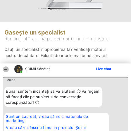
Gasește un specialist
Ranking-ul îi adună pe cei mai buni din industrie
Cauți un specialist in apropierea ta? Verificați motorul
nostru de căutare. Folosiți doar cele mai bune servicii!
ŞOIMII Sănătații
Live chat
Căutare
06:55
Bună, suntem încântați să vă ajutăm! 🙂 Vă rugăm
să faceți clic pe subiectul de conversație
corespunzător! 🙂
Sunt un Laureat, vreau să ridic materiale de
Organizator Ranking
Plebiscyt
Contact
marketing
BRIGHT SOLUTIONS BR SRL
Câștigătorii
Contact
Aleea Timisul De Sus 2 Bl. A30
Lista Tuturor
Vreau să-mi înscriu firma in proiectul Șoimii
Sc. A Et. 4 Ap. 13 Cod 061952
Laureaților