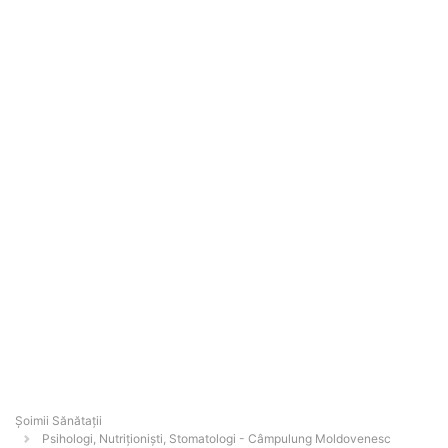
Şoimii Sănătații
Psihologi, Nutriționiști, Stomatologi - Câmpulung Moldovenesc