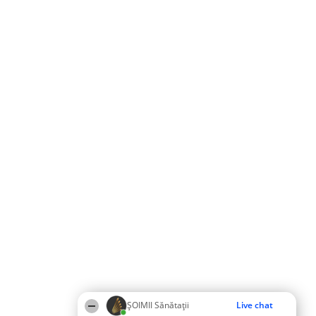
ŞOIMII Sănătații
Live chat