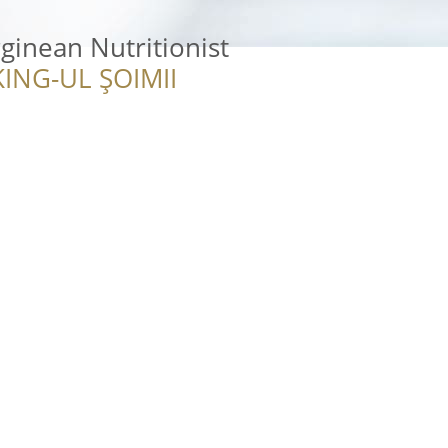
inean Nutritionist
ING-UL ȘOIMII