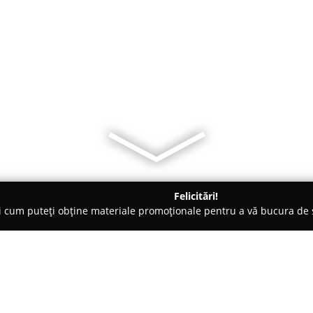
Felicitări!
ți cum puteți obține materiale promoționale pentru a vă bucura d
ogi - Sibiu
Alexandru Marginean Nutritionist