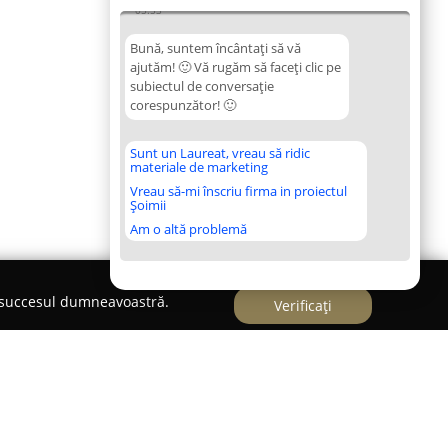
05:53
Bună, suntem încântați să vă
ajutăm! 🙂 Vă rugăm să faceți clic pe
subiectul de conversație
corespunzător! 🙂
Sunt un Laureat, vreau să ridic
materiale de marketing
Vreau să-mi înscriu firma in proiectul
Șoimii
Am o altă problemă
e succesul dumneavoastră.
Verificați