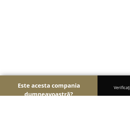
Este acesta compania
Verifica
dumneavoastră?
Şoimii Sănătații
Psihologi, Nutriționiști, Stomatol