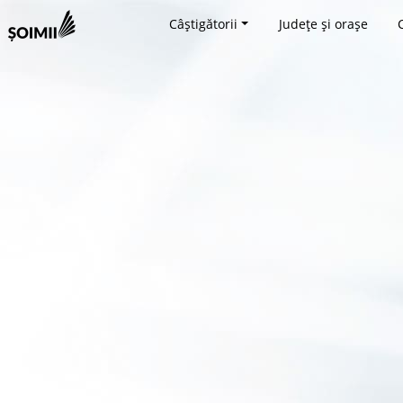
Câștigătorii
Județe și orașe