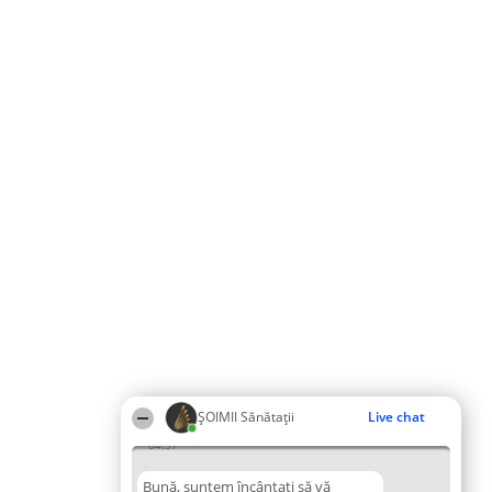
ŞOIMII Sănătații
Live chat
04:57
Bună, suntem încântați să vă