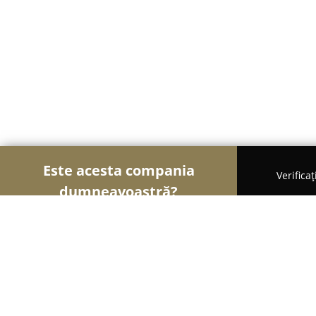
Este acesta compania
Verifica
dumneavoastră?
Şoimii Sănătații
Psihologi, Nutriționiști, Stomato
Dentirad Hospital Group (Pagina Ofi