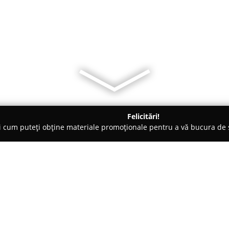
Felicitări!
ți cum puteți obține materiale promoționale pentru a vă bucura d
logi - Plopeni
Dentirad Hospital Group (Pagina Oficiala)
ciala)
Despre companie: