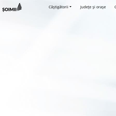
Câștigătorii
Județe și orașe