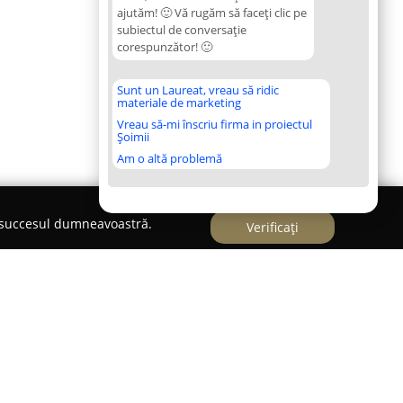
ajutăm! 🙂 Vă rugăm să faceți clic pe
subiectul de conversație
corespunzător! 🙂
Sunt un Laureat, vreau să ridic
materiale de marketing
Vreau să-mi înscriu firma in proiectul
Șoimii
Am o altă problemă
e succesul dumneavoastră.
Verificați