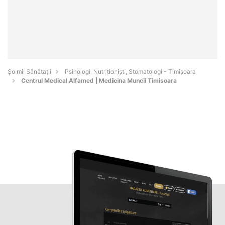
Şoimii Sănătații
Psihologi, Nutriționiști, Stomatologi - Timişoara
Centrul Medical Alfamed | Medicina Muncii Timisoara