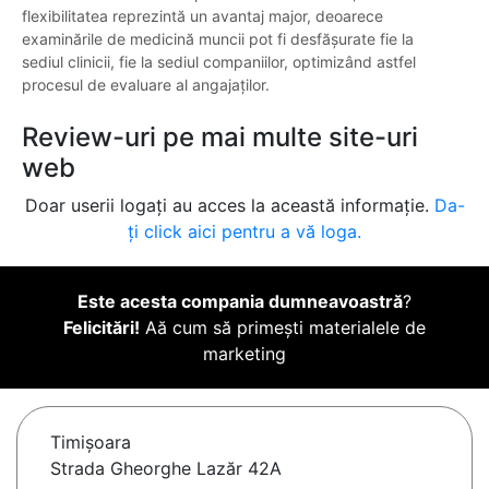
flexibilitatea reprezintă un avantaj major, deoarece
examinările de medicină muncii pot fi desfășurate fie la
sediul clinicii, fie la sediul companiilor, optimizând astfel
procesul de evaluare al angajaților.
Review-uri pe mai multe site-uri
web
Doar userii logați au acces la această informație.
Da-
ți click aici pentru a vă loga.
Este acesta compania dumneavoastră
?
Felicitări!
Aă cum să primești materialele de
marketing
Timişoara
Strada Gheorghe Lazăr 42A