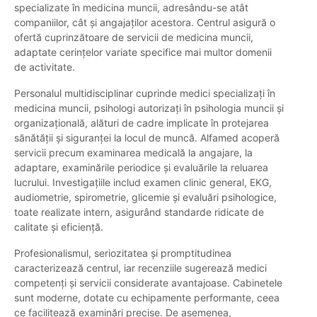
specializate în medicina muncii, adresându-se atât
companiilor, cât și angajaților acestora. Centrul asigură o
ofertă cuprinzătoare de servicii de medicina muncii,
adaptate cerințelor variate specifice mai multor domenii
de activitate.
Personalul multidisciplinar cuprinde medici specializați în
medicina muncii, psihologi autorizați în psihologia muncii și
organizațională, alături de cadre implicate în protejarea
sănătății și siguranței la locul de muncă. Alfamed acoperă
servicii precum examinarea medicală la angajare, la
adaptare, examinările periodice și evaluările la reluarea
lucrului. Investigațiile includ examen clinic general, EKG,
audiometrie, spirometrie, glicemie și evaluări psihologice,
toate realizate intern, asigurând standarde ridicate de
calitate și eficiență.
Profesionalismul, seriozitatea și promptitudinea
caracterizează centrul, iar recenziile sugerează medici
competenți și servicii considerate avantajoase. Cabinetele
sunt moderne, dotate cu echipamente performante, ceea
ce facilitează examinări precise. De asemenea,