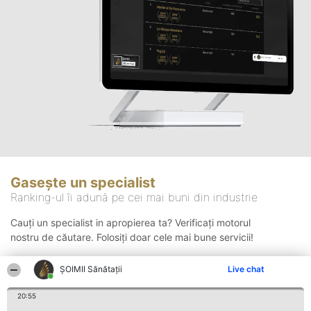
Gasește un specialist
Ranking-ul îi adună pe cei mai buni din industrie
Cauți un specialist in apropierea ta? Verificați motorul
nostru de căutare. Folosiți doar cele mai bune servicii!
ŞOIMII Sănătații
Live chat
Căutare
20:55