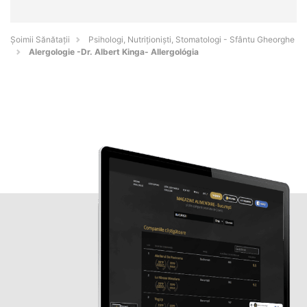
Şoimii Sănătații
Psihologi, Nutriționiști, Stomatologi - Sfântu Gheorghe
Alergologie -Dr. Albert Kinga- Allergológia