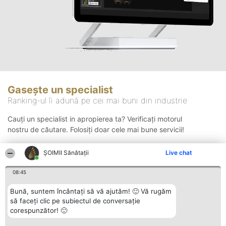
Gasește un specialist
Ranking-ul îi adună pe cei mai buni din industrie
Cauți un specialist in apropierea ta? Verificați motorul
nostru de căutare. Folosiți doar cele mai bune servicii!
ŞOIMII Sănătații
Live chat
Căutare
08:45
Bună, suntem încântați să vă ajutăm! 🙂 Vă rugăm
să faceți clic pe subiectul de conversație
corespunzător! 🙂