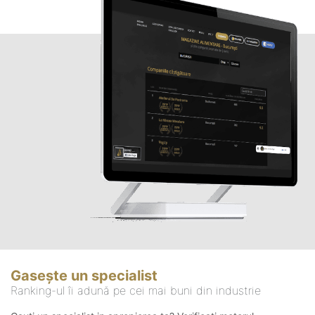
Gasește un specialist
Ranking-ul îi adună pe cei mai buni din industrie