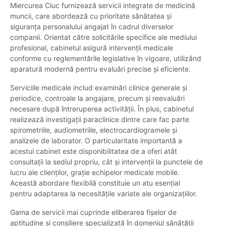
Miercurea Ciuc furnizează servicii integrate de medicină
muncii, care abordează cu prioritate sănătatea și
siguranța personalului angajat în cadrul diverselor
companii. Orientat către solicitările specifice ale mediului
profesional, cabinetul asigură intervenții medicale
conforme cu reglementările legislative în vigoare, utilizând
aparatură modernă pentru evaluări precise și eficiente.
Serviciile medicale includ examinări clinice generale și
periodice, controale la angajare, precum și reevaluări
necesare după întreruperea activității. În plus, cabinetul
realizează investigații paraclinice dintre care fac parte
spirometriile, audiometriile, electrocardiogramele și
analizele de laborator. O particularitate importantă a
acestui cabinet este disponibilitatea de a oferi atât
consultații la sediul propriu, cât și intervenții la punctele de
lucru ale clienților, grație echipelor medicale mobile.
Această abordare flexibilă constituie un atu esențial
pentru adaptarea la necesitățile variate ale organizațiilor.
Gama de servicii mai cuprinde eliberarea fișelor de
aptitudine și consiliere specializată în domeniul sănătății