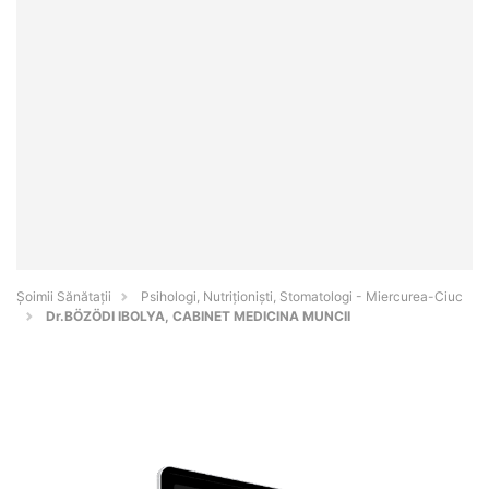
Şoimii Sănătații
Psihologi, Nutriționiști, Stomatologi - Miercurea-Ciuc
Dr.BÖZÖDI IBOLYA, CABINET MEDICINA MUNCII