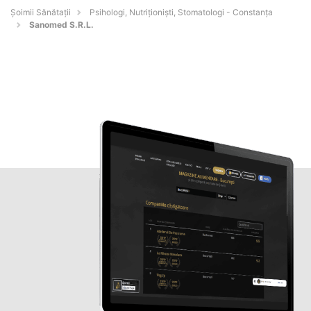
Şoimii Sănătații
Psihologi, Nutriționiști, Stomatologi - Constanţa
Sanomed S.R.L.