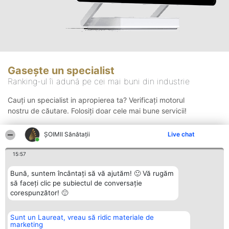
Gasește un specialist
Ranking-ul îi adună pe cei mai buni din industrie
Cauți un specialist in apropierea ta? Verificați motorul
nostru de căutare. Folosiți doar cele mai bune servicii!
ŞOIMII Sănătații
Live chat
Căutare
15:57
Bună, suntem încântați să vă ajutăm! 🙂 Vă rugăm
să faceți clic pe subiectul de conversație
corespunzător! 🙂
Sunt un Laureat, vreau să ridic materiale de
Organizator Ranking
Plebiscyt
Contact
marketing
BRIGHT SOLUTIONS BR SRL
Câștigătorii
Contact