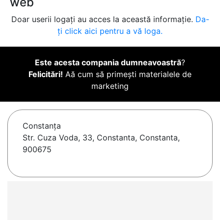
web
Doar userii logați au acces la această informație.
Da-
ți click aici pentru a vă loga.
Este acesta compania dumneavoastră
?
Felicitări!
Aă cum să primești materialele de
marketing
Constanţa
Str. Cuza Voda, 33, Constanta, Constanta,
900675