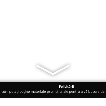
Felicitări!
ți cum puteți obține materiale promoționale pentru a vă bucura d