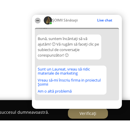
ŞOIMII Sănătații
Live chat
17:26
Bună, suntem încântați să vă
ajutăm! 🙂 Vă rugăm să faceți clic pe
subiectul de conversație
corespunzător! 🙂
Sunt un Laureat, vreau să ridic
materiale de marketing
Vreau să-mi înscriu firma in proiectul
Șoimii
Am o altă problemă
e succesul dumneavoastră.
Verificați