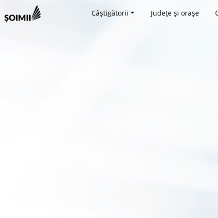
Câștigătorii
Județe și orașe